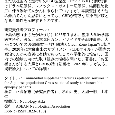
また現在国内で進行中のCBD医薬品（Epidiolex®️）治験対象
はドラべ症候群、レノックス・ガストー症候群、結節性硬化
症に伴う難治てんかんに限られていますが、本調査はその他
の難治てんかん患者にとっても、CBDが有効な治療選択肢と
なる可能性を示唆するものです。
研究責任者プロフィール：
正高佑志（まさたかゆうじ）1985年生まれ。熊本大学医学部
医学科卒。医師。日本臨床カンナビノイド学会副理事長。大
麻についての啓発団体”一般社団法人Green Zone Japan”代表理
事。2020年に大麻由来のサプリメント(CBDオイル）が国内の
難治てんかん症例に有効であったことを学術的に報告し、国
内での治験に向けた取り組みの端緒を開いた。著書に「お医
者さんがする大麻とCBDの話（彩図社 2021年）」がある。
掲載論文についての詳細：
タイトル：Cannabidiol supplement reduces epileptic seizures in
the Japanese population: Cross-sectional study for intractable
epilepsy patients
著者：正高佑志（研究責任者）、杉山岳史、太組一朗、山本
仁
掲載誌：Neurology Asia
発行：ASEAN Neurological Association
ISSN：(ISSN 1823-6138)