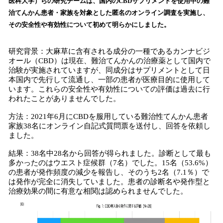
医科大学）らの研究チームは、国内のCBDサプリメントを使用中の難
読
治てんかん患者・家族を対象とした匿名のオンライン調査を実施し、
み
その安全性や有効性について初めて明らかにしました。
込
み
中
研究背景：大麻草に含有される成分の一種であるカンナビジ
で
オール（CBD）は現在、難治てんかんの治療薬として国内で
治験が実施されていますが、同成分はサプリメントとして日
す
本国内で先行して流通し、一部の患者が医療目的に使用して
います。これらの安全性や有効性についての評価は過去に行
われたことがありませんでした。
方法：2021年6月にCBDを服用している難治性てんかん患者
家族38名にオンライン自記式質問票を送付し、回答を依頼し
ました。
結果：38名中28名から回答が得られました。診断として最も
多かったのはウエスト症候群（7名）でした。15名（53.6%）
の患者が発作頻度の減少を報告し、そのうち2名（7.1％）で
は発作が完全に消失していました。患者の診断名や発作型と
治療効果の間に有意な相関は認められませんでした。