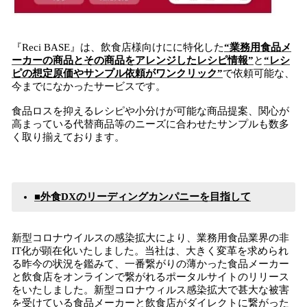
『Reci BASE』は、飲食店様向けにに特化した
“業務用食品メ
ーカー
の商品とその商品をアレンジした
レシピ
情報
”
と
“レシ
ピの想定原価やサンプル依頼がワンクリック”
で依頼可能な、
今までになかったサービスです。
食品ロスを抑えるレシピや小分けが可能な商品提案、関心が
高まっている代替商品等のニーズに合わせたサンプルも数多
く取り揃えております。
■外食DXのリーディングカンパニーを目指して
新型コロナウイルスの感染拡大により、業務用食品業界の非
IT化が顕在化いたしました。当社は、大きく変革を求められ
る昨今の状況を鑑みて、一番繋がりの薄かった食品メーカー
と飲食店をオンラインで繋がれるポータルサイトのリリース
をいたしました。新型コロナウィルス感染拡大で甚大な被害
を受けている食品メーカーと飲食店がダイレクトに繋がった