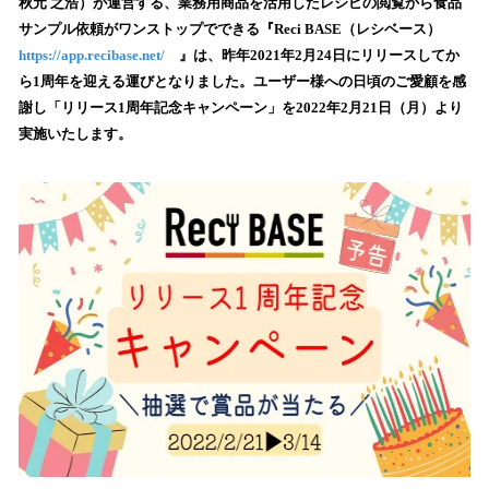
数
秋元 之浩）が運営する、業務用商品を活用したレシピの閲覧から食品
を
サンプル依頼がワンストップでできる『Reci BASE（レシベース）
読
https://app.recibase.net/
』は、昨年2021年2月24日にリリースしてか
み
ら1周年を迎える運びとなりました。ユーザー様への日頃のご愛顧を感
込
謝し「リリース1周年記念キャンペーン」を2022年2月21日（月）より
み
実施いたします。
中
で
す