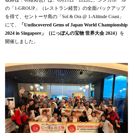
を
の「1-GROUP」（レストラン経営）の全面バックアップ
読
み
を得て、セントーサ島の「Sol & Ora @ 1-Altitude Coast」
込
にて、
「Undiscovered Gems of Japan World Championship
み
2024 in Singapore」（にっぽんの宝物 世界大会 2024）
を
中
で
開催しました。
す