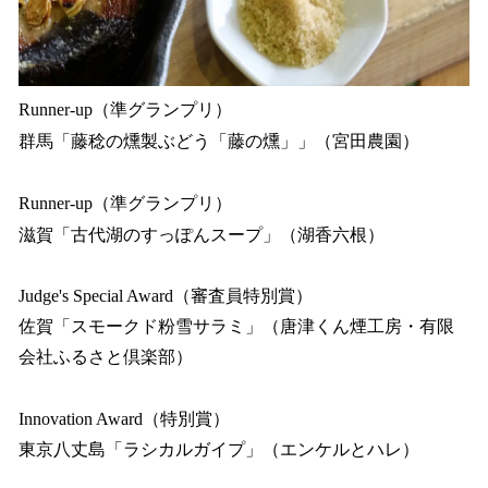
Runner-up（準グランプリ）
群馬「藤稔の燻製ぶどう「藤の燻」」（宮田農園）
Runner-up（準グランプリ）
滋賀「古代湖のすっぽんスープ」（湖香六根）
Judge's Special Award（審査員特別賞）
佐賀「スモークド粉雪サラミ」（唐津くん煙工房・有限
会社ふるさと倶楽部）
Innovation Award（特別賞）
東京八丈島「ラシカルガイプ」（エンケルとハレ）