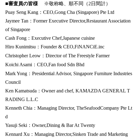
■審査員の皆様
※敬称略、順不同（2日間計）
Puay Seng Kang：CEO,Gong Cha (Singapore) Pte Ltd
Jaymee Tan：Former Executive Director,Restaurant Association
of Singapore
Cash Fong：Executive Chef,Japanese cuisine
Hiro Kunimitsu：Founder & CEO,FiNANCiE.inc
Christopher Leow：Director of The Freestyle Farmer
Koichi Asami：CEO,Fan food Sdn Bhd
Mark Yong：Presidential Advisor, Singapore Furniture Industries
Council
Ken Kamatsuda：Owner and chef, KAMAZDA GENERAL T
RADING L.L.C
Kenneth Chia：Managing Director, TheSeafoodCompany Pte Lt
d
Yasuji Seki：Owner,Dining & Bar At Twenty
Kennard Xu：Managing Director,Sinken Trade and Marketing