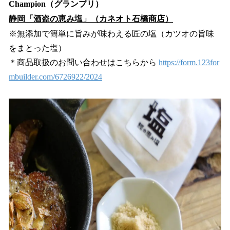
Champion（グランプリ）
静岡「酒盗の恵み塩」（カネオト石橋商店）
※無添加で簡単に旨みが味わえる匠の塩（カツオの旨味
をまとった塩）
＊商品取扱のお問い合わせはこちらから
https://form.123for
mbuilder.com/6726922/2024