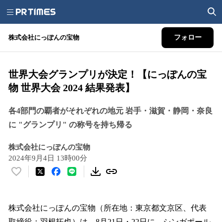
株式会社にっぽんの宝物
フォロー
世界大会グランプリが決定！【にっぽんの宝
物 世界大会 2024 結果発表】
各4部門の覇者がそれぞれの地元 岩手・滋賀・静岡・奈良
に "グランプリ" の称号を持ち帰る
株式会社にっぽんの宝物
2024年9月4日 13時00分
い
い
ね
！
株式会社にっぽんの宝物（所在地：東京都文京区、代表
数
取締役：羽根拓也）は、8月21日・22日に、シンガポール