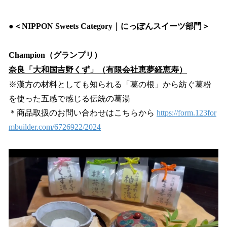
●＜NIPPON Sweets Category｜にっぽんスイーツ部門＞​
Champion（グランプリ）
奈良「大和国吉野くず」（有限会社恵夢経恵寿）
※漢方の材料としても知られる「葛の根」から紡ぐ葛粉
を使った五感で感じる伝統の葛湯
＊商品取扱のお問い合わせはこちらから
https://form.123for
mbuilder.com/6726922/2024