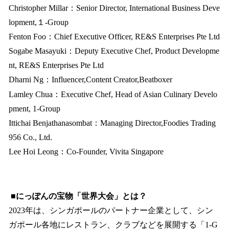
Christopher Millar：Senior Director, International Business Deve
lopment,１-Group
Fenton Foo：Chief Executive Officer, RE&S Enterprises Pte Ltd
Sogabe Masayuki：Deputy Executive Chef, Product Developme
nt, RE&S Enterprises Pte Ltd
Dharni Ng：Influencer,Content Creator,Beatboxer
Lamley Chua：Executive Chef, Head of Asian Culinary Develo
pment, 1-Group
Ittichai Benjathanasombat：Managing Director,Foodies Trading
956 Co., Ltd.
Lee Hoi Leong：Co-Founder, Vivita Singapore
■にっぽんの宝物「世界大会」とは？
2023年は、シンガポールのパートナー企業として、シン
ガポール各地にレストラン、クラブなどを展開する「1-G