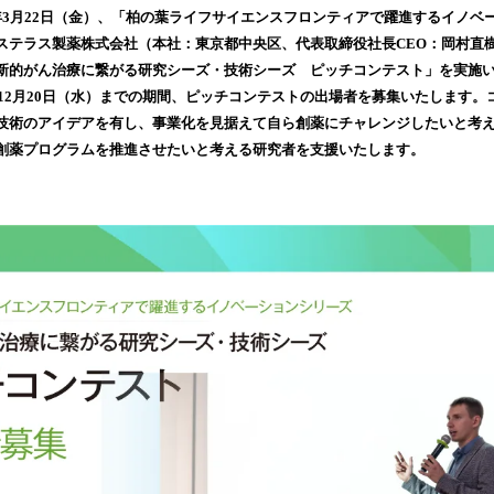
！
024年3月22日（金）、「柏の葉ライフサイエンスフロンティアで躍進するイノ
数
ステラス製薬株式会社（本社：東京都中央区、代表取締役社長CEO：岡村直
を
読
新的がん治療に繋がる研究シーズ・技術シーズ ピッチコンテスト」を実施
み
年12月20日（水）までの期間、ピッチコンテストの出場者を募集いたします
込
技術のアイデアを有し、事業化を見据えて自ら創薬にチャレンジしたいと考
み
創薬プログラムを推進させたいと考える研究者を支援いたします。
中
で
す