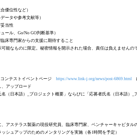
（競合優位性など）
取得データや参考文献等）
び妥当性
ュール、Go/No GO判断基準）
よび臨床専門家からの支援に期待すること
示可能なものに限定。秘密情報を開示された場合、責任は負えませんの
ピッチコンテストイベントページ
https://www.link-j.org/news/post-6869.html
内
し、アップロード
氏名（日本語）_プロジェクト概要」ならびに「応募者氏名（日本語）_
に、アステラス製薬の現役研究員、臨床専門家、ベンチャーキャピタル
ラッシュアップのためのメンタリングを実施（各1時間を予定）