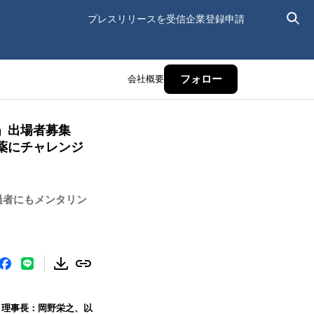
プレスリリースを受信
企業登録申請
会社概要
フォロー
」出場者募集
創薬にチャレンジ
過者にもメンタリン
）
、理事長：岡野栄之、以