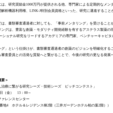
は、研究奨励金1000万円が提供される他、専門家による定期的なメン
解析機器利用権、LINK-J特別会員資格といった、研究に邁進するこ
では、書類審査通過者に対しても、「事前メンタリング」を受けること
リングは、豊富な創薬・モダリティ開発経験を有するアステラス製薬の
レーショナル研究をリードするアカデミアの専門家、ベンチャーキャピタ
ング」という仕掛けが、書類審査通過者の創薬のビジョンを明確化する
る審査委員との活発な質疑へと繋がることで、今後の研究の更なる発展
概要＞
ん治療に繋がる研究シーズ・技術シーズ ピッチコンテスト」
22日（金） 13：00～
ファレンスセンター
8番地4 ホテル＆レジデンス棟2階（三井ガーデンホテル柏の葉2階））