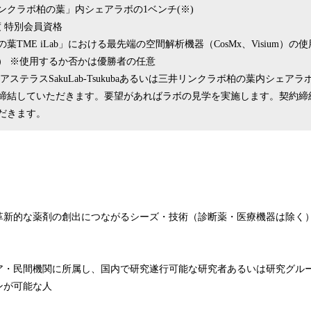
ンクラボ柏の葉」内シェアラボの1ベンチ(※)
4年度 特別会員資格
葉TME iLab」における最先端の空間解析機器（CosMx、Visium）
） ※使用するか否かは優勝者の任意
アステラスSakuLab-Tsukubaあるいは三井リンクラボ柏の葉内シェア
締結していただきます。要望があればラボの見学を実施します。契約締
だきます。
革新的な薬剤の創出につながるシーズ・技術（診断薬・医療機器は除く
ア・民間機関に所属し、国内で研究遂行可能な研究者あるいは研究グル
ンが可能な人