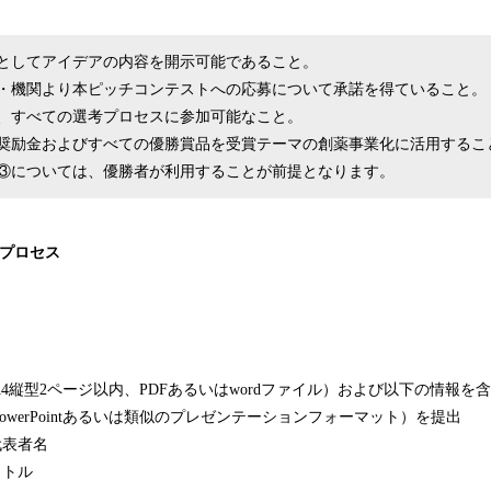
としてアイデアの内容を開示可能であること。
・機関より本ピッチコンテストへの応募について承諾を得ていること。
、すべての選考プロセスに参加可能なこと。
奨励金およびすべての優勝賞品を受賞テーマの創薬事業化に活用するこ
③については、優勝者が利用することが前提となります。
査プロセス
】
4縦型2ページ以内、PDFあるいはwordファイル）および以下の情報を
owerPointあるいは類似のプレゼンテーションフォーマット）を提出
代表者名
イトル