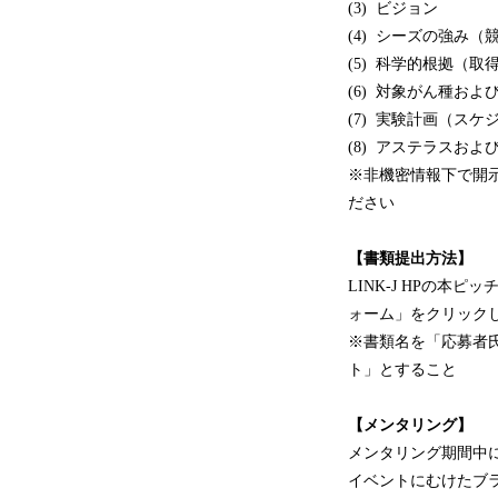
(3) ビジョン
(4) シーズの強み
(5) 科学的根拠（
(6) 対象がん種およ
(7) 実験計画（スケジ
(8) アステラスお
※非機密情報下で開
ださい
【書類提出方法】
LINK-J HPの本
ォーム」をクリック
※書類名を「応募者
ト」とすること
【メンタリング】
メンタリング期間中
イベントにむけたブ