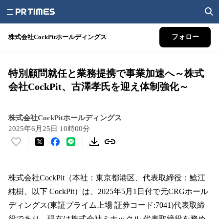
株式会社CockPitホールディングス
フォロー
特別顧問就任と業務提携で事業加速へ～株式
会社CockPit、古澤孝氏を迎え体制強化～
株式会社CockPitホールディングス
2025年6月25日 10時00分
い
い
ね
！
株式会社CockPit（本社：東京都港区、代表取締役：鯰江
数
純樹、以下 CockPit）は、2025年5月1日付で元CRGホール
を
ディングス(東証プライム上場 証券コード:7041)代表取締
読
み
役であり、現在は株式会社ミナックル 代表取締役を務め