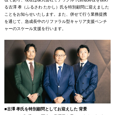
込
る古澤 孝（ふるさわ たかし）氏を特別顧問に迎えました
み
ことをお知らせいたします。また、併せて行う業務提携
中
で
を通じて、急成長中のリファラル型キャリア支援ベンチ
す
ャーのスケール支援を行います。
■古澤 孝氏を特別顧問としてお迎えした 背景