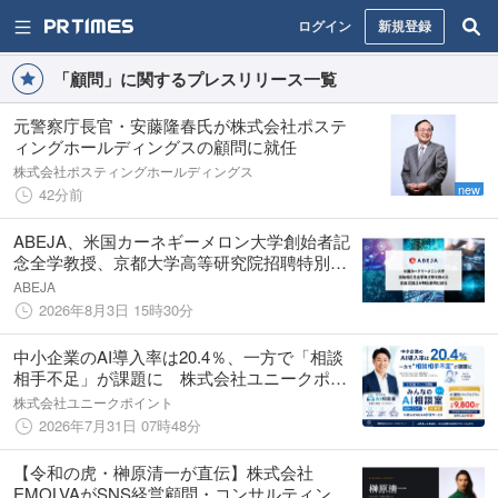
ログイン
新規登録
「顧問」に関するプレスリリース一覧
元警察庁長官・安藤隆春氏が株式会社ポステ
ィングホールディングスの顧問に就任
株式会社ポスティングホールディングス
new
42分前
ABEJA、米国カーネギーメロン大学創始者記
念全学教授、京都大学高等研究院招聘特別教
授等を務める金出 武雄氏が特別顧問に就任
ABEJA
2026年8月3日 15時30分
中小企業のAI導入率は20.4％、一方で「相談
相手不足」が課題に 株式会社ユニークポイ
ント、AI初心者向け「みんなのAI相談室」を8
株式会社ユニークポイント
月3日提供開始
2026年7月31日 07時48分
【令和の虎・榊󠄀原清一が直伝】株式会社
EMOLVAがSNS経営顧問・コンサルティング