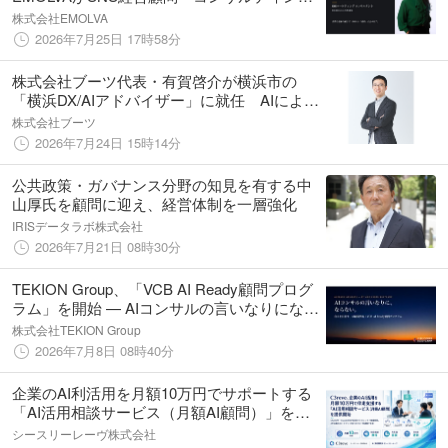
制度を本格開始！1社で最大総再生1億回を生
株式会社EMOLVA
んだ最強のSNS採用＆マーケティングノウハ
2026年7月25日 17時58分
ウを完全開放！
株式会社ブーツ代表・有賀啓介が横浜市の
「横浜DX/AIアドバイザー」に就任 AIによる
自治体業務のアップデートを支援
株式会社ブーツ
2026年7月24日 15時14分
公共政策・ガバナンス分野の知見を有する中
山厚氏を顧問に迎え、経営体制を一層強化
IRISデータラボ株式会社
2026年7月21日 08時30分
TEKION Group、「VCB AI Ready顧問プログ
ラム」を開始 — AIコンサルの言いなりになら
ない、"自立を目指す"経営層・法人向け包括
株式会社TEKION Group
的AI顧問契約を発表
2026年7月8日 08時40分
企業のAI利活用を月額10万円でサポートする
「AI活用相談サービス（月額AI顧問）」を開
始
シースリーレーヴ株式会社