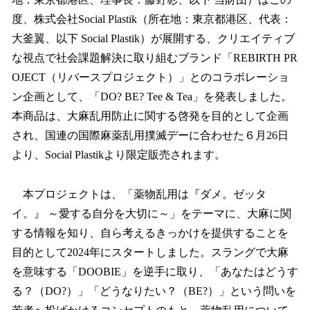
を
度、株式会社Social Plastik（所在地：東京都港区、代表：
読
み
大釜翼、以下 Social Plastik）が展開する、クリエイティブ
込
な視点で社会課題解決に取り組むブランド「REBIRTH PR
み
OJECT（リバースプロジェクト）」とのコラボレーショ
中
で
ン企画として、「DO? BE? Tee & Tea」を発表しました。
す
本商品は、大麻乱用防止に関する啓発を目的として企画
され、国連の国際麻薬乱用撲滅デーに合わせた６月26日
より、Social Plastikより限定販売されます。
本プロジェクトは、「薬物乱用は『ダメ。ゼッタ
イ。』 ～愛する自分を大切に～」をテーマに、大麻に関
する情報を知り、自ら考えるきっかけを提供することを
目的として2024年にスタートしました。スラングで大麻
を意味する「DOOBIE」を逆手に取り、「あなたはどうす
る？（DO?）」「どうなりたい？（BE?）」という問いを