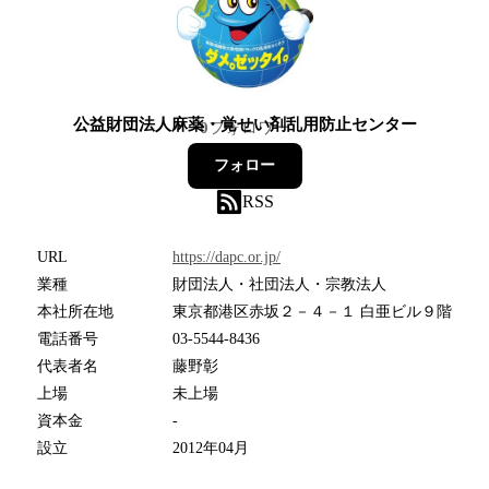
公益財団法人麻薬・覚せい剤乱用防止センター
0
フォロワー
フォロー
RSS
URL
https://dapc.or.jp/
業種
財団法人・社団法人・宗教法人
本社所在地
東京都港区赤坂２－４－１ 白亜ビル９階
電話番号
03-5544-8436
代表者名
藤野彰
上場
未上場
資本金
-
設立
2012年04月