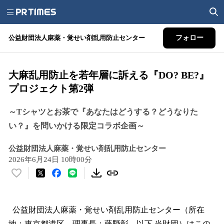
公益財団法人麻薬・覚せい剤乱用防止センター
フォロー
大麻乱用防止を若年層に訴える『DO? BE?』
プロジェクト第2弾
～Tシャツとお茶で『あなたはどうする？どうなりた
い？』を問いかける限定コラボ企画～
公益財団法人麻薬・覚せい剤乱用防止センター
2026年6月24日 10時00分
い
い
ね
！
公益財団法人麻薬・覚せい剤乱用防止センター（所在
数
地：東京都港区、理事長：藤野彰、以下 当財団）はこの