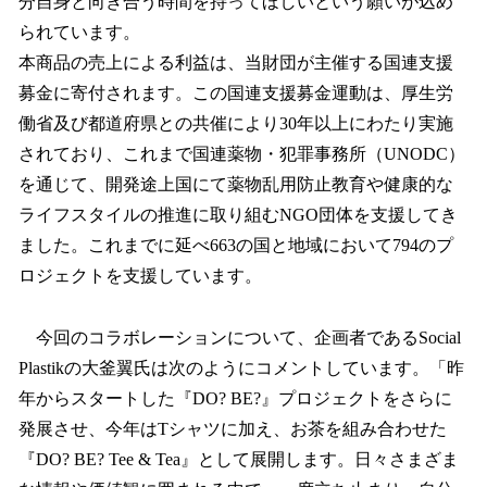
分自身と向き合う時間を持ってほしいという願いが込め
られています。
本商品の売上による利益は、当財団が主催する国連支援
募金に寄付されます。この国連支援募金運動は、厚生労
働省及び都道府県との共催により30年以上にわたり実施
されており、これまで国連薬物・犯罪事務所（UNODC）
を通じて、開発途上国にて薬物乱用防止教育や健康的な
ライフスタイルの推進に取り組むNGO団体を支援してき
ました。これまでに延べ663の国と地域において794のプ
ロジェクトを支援しています。
今回のコラボレーションについて、企画者であるSocial
Plastikの大釜翼氏は次のようにコメントしています。「昨
年からスタートした『DO? BE?』プロジェクトをさらに
発展させ、今年はTシャツに加え、お茶を組み合わせた
『DO? BE? Tee & Tea』として展開します。日々さまざま