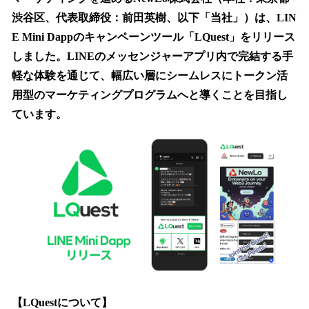
を
渋谷区、代表取締役：前田英樹、以下「当社」）は、LIN
読
み
E Mini Dappのキャンペーンツール「LQuest」をリリース
込
しました。LINEのメッセンジャーアプリ内で完結する手
み
軽な体験を通じて、幅広い層にシームレスにトークン活
中
で
用型のマーケティングプログラムへと導くことを目指し
す
ています。
【LQuestについて】