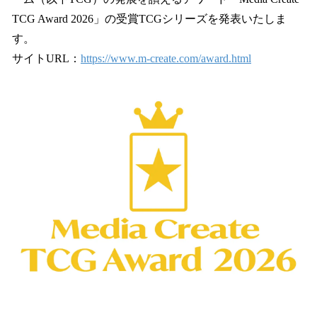
読
み
TCG Award 2026」の受賞TCGシリーズを発表いたしま
込
す。
み
サイトURL：
https://www.m-create.com/award.html
中
で
す