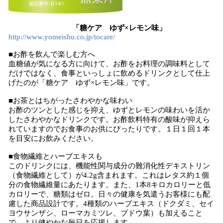
「糖ケア ゆず×レモン味
」
http://www.yomeishu.co.jp/tocare/
■お酢を飲んで楽しむ方へ
血糖値が気になる方に向けて、お酢をお料理の調味料として
だけではなく、食事といっしょに飲めるドリンクとして仕上
げたのが「糖ケア ゆず×レモン味」です。
■お茶とはちがったさわやかな味わい
お酢のツンとした感じを抑え、ゆずとレモンの味わいを活か
したさわやかなドリンクです。お酢飲料特有の酸味が抑えら
れていますのでお食事のお供にぴったりです。１日１回１本
を目安にお飲みください。
■食物繊維とハーブエキスも
このドリンクには、機能性関与成分の難消化性デキストリン
（食物繊維として）が4.2g含まれます。これはレタス約１個
分の食物繊維量にあたります。また、1本8キロカロリーと低
カロリーで、糖類はゼロ。日々の健康を気遣うお客様にも配
慮した商品設計です。4種類のハーブエキス（ドクダミ、セイ
ヨウサンザシ、ローマカミツレ、ブドウ葉）も加えること
で、より健やかな毎日を応援します。