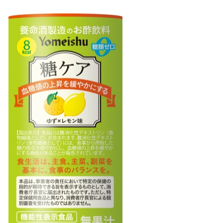
み
込
み
中
で
す