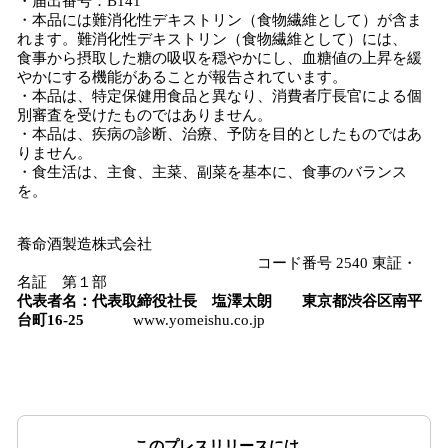
・届出番号：B141
・本品には難消化性デキストリン（食物繊維として）が含ま
れます。難消化性デキストリン（食物繊維として）には、
食事から摂取した糖の吸収を穏やかにし、血糖値の上昇を緩
やかにする機能があることが報告されています。
・本品は、特定保健用食品と異なり、消費者庁長官による個
別審査を受けたものではありません。
・本品は、疾病の診断、治療、予防を目的としたものではあ
りません。
・食生活は、主食、主菜、副菜を基本に、食事のバランス
を。
養命酒製造株式会社
コード番号 2540 東証・
名証 第１部
代表者名：代表取締役社長 塩澤
太朗 東京都渋谷区南平
台町16-25
www.yomeishu.co.jp
このプレスリリースには、