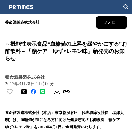
養命酒製造株式会社
フォロー
～機能性表示食品“血糖値の上昇を緩やかにする”お
酢飲料～「糖ケア ゆず×レモン味」新発売のお知
らせ
養命酒製造株式会社
2017年3月28日 11時00分
い
い
ね
！
養命酒製造株式会社（本店：東京都渋谷区 代表取締役社長 塩澤太
数
朗）は、血糖値が気になる方に向けた健康志向のお酢飲料「糖ケア
を
ゆず×レモン味」を2017年4月1日に全国発売いたします。
読