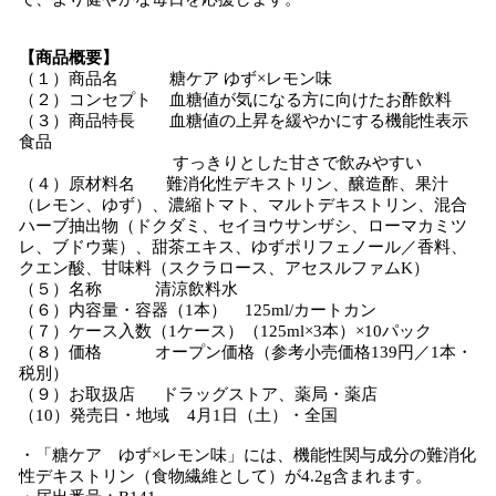
【商品概要】
（１）商品名 糖ケア ゆず×レモン味
（２）コンセプト 血糖値が気になる方に向けたお酢飲料
（３）商品特長 血糖値の上昇を緩やかにする機能性表示
食品
すっきりとした甘さで飲みやすい
（４）原材料名 難消化性デキストリン、醸造酢、果汁
（レモン、ゆず）、濃縮トマト、マルトデキストリン、混合
ハーブ抽出物（ドクダミ、セイヨウサンザシ、ローマカミツ
レ、ブドウ葉）、甜茶エキス、ゆずポリフェノール／香料、
クエン酸、甘味料（スクラロース、アセスルファムK）
（５）名称 清涼飲料水
（６）内容量・容器（1本） 125ml/カートカン
（７）ケース入数（1ケース）（125ml×3本）×10パック
（８）価格 オープン価格（参考小売価格139円／1本・
税別）
（９）お取扱店 ドラッグストア、薬局・薬店
（10）発売日・地域 4月1日（土）・全国
・「糖ケア ゆず×レモン味」には、機能性関与成分の難消化
性デキストリン（食物繊維として）が4.2g含まれます。