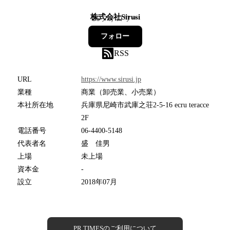
株式会社Sirusi
16
フォロワー
フォロー
RSS
URL
https://www.sirusi.jp
業種
商業（卸売業、小売業）
本社所在地
兵庫県尼崎市武庫之荘2-5-16 ecru teracce
2F
電話番号
06-4400-5148
代表者名
盛 佳男
上場
未上場
資本金
-
設立
2018年07月
PR TIMESのご利用について