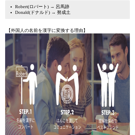
Robert(ロバート) → 呂馬跡
Donald(ドナルド) → 努成土
【外国人の名前を漢字に変換する理由】