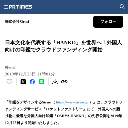
株式会社Sirusi
フォロー
日本文化を代表する「HANKO」を世界へ！外国人
向けの印鑑でクラウドファンディング開始
Sirusi
2019年12月23日 11時01分
い
い
ね
！
「印鑑をデザインするSirusi（
https://www.sirusi.jp
）」は、クラウドフ
数
ァンディングサービス「ロケットファクトリー」にて、外国人への贈
を
り物に最適な外国人向け印鑑「OMIYA-HANKO」の先行公開を2019年
読
12月23日より開始いたしました。
み