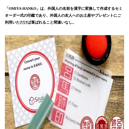
込
「OMIYA-HANKO」は、外国人の名前を漢字に変換して作成するセミ
み
オーダー式の印鑑であり、外国人の友人へのお土産やプレゼントにご
中
で
利用いただけば喜ばれること間違いなし。
す