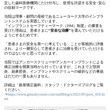
定した歯科医療機関にだけ付与し、使用を許諾する安全･安心
の信頼マークです。
当院は理事・顧問の母校であるニューヨーク大学のインプラ
ントシステムを実践しています。
『インプラントセーフティーマーク（ISM）制度』の審査を
受けた理由は、患者さまに
“安全な治療”
を選んでいただける
ようにするためです。
「患者さまの安全を第一に考えている」ことが客観的に評価
され、より一層安心して患者さまに治療を受けていただける
のではないかと思っております。
当院ではアンカースクリューやアンカーインプラントによる
矯正治療を開業当時から行っていますが、これまで上顎洞
炎、副鼻腔炎、インプラントやスクリューの破折などの事故
はだだの一度もありません。
詳細は「銀座矯正歯科」スタッフ・ドクターズブログをご覧
ください。
⇒
https://www.ginzakyousei.com/staffblog/s/2021/05/post_416.ht
ml