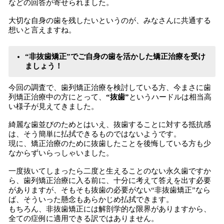
などの回答が寄せられました。
大切な自身の歯を残したいというのが、みなさんに共通する
想いと言えますね。
“非抜歯矯正”でご自身の歯を活かした矯正治療を受け
ましょう！
今回の調査で、歯列矯正治療を検討している方、今まさに歯
列矯正治療中の方にとって、
“抜歯”
というハードルは相当高
い様子が見えてきました。
綺麗な歯並びのためとはいえ、抜歯することに対する抵抗感
は、そう簡単に払拭できるものではないようです。
現に、矯正治療のために抜歯したことを後悔している方も少
なからずいらっしゃいました。
一度抜いてしまったら二度と生えることのない永久歯ですか
ら、歯列矯正治療に入る前に、十分に考えて答えを出す必要
がありますが、そもそも抜歯の必要がない“非抜歯矯正”なら
ば、そういった懸念もあらかじめ払拭できます。
もちろん、非抜歯矯正には解剖学的な限界がありますから、
全ての症例に適用できる訳ではありません。