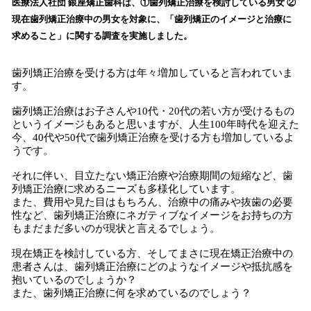
！
医療法人社団 銀座矯正歯科は、①歯列矯正治療を検討している男女 ②
数
現在歯列矯正治療中の男女を対象に、「歯列矯正のイメージと治療に
を
求めること」に関する調査を実施しました。
読
み
歯列矯正治療を受ける方は年々増加していると言われていま
込
す。
み
中
歯列矯正治療はお子さんや10代・20代の若い方が受けるもの
で
というイメージもあると思いますが、人生100年時代を迎えた
す
今、40代や50代で歯列矯正治療を受ける方も増加しているよ
うです。
それに伴い、目立たない矯正治療や治療期間の短縮など、歯
列矯正治療に求めるニーズも多様化しています。
また、費用や見た目はもちろん、治療中の痛みや抜歯の必要
性など、歯列矯正治療にネガティブなイメージをお持ちの方
もまだまだ多いのが現状と言えるでしょう。
現在矯正を検討している方、そしてまさに現在矯正治療中の
患者さんは、歯列矯正治療にどのようなイメージや抵抗感を
抱いているのでしょうか？
また、歯列矯正治療に何を求めているのでしょう？