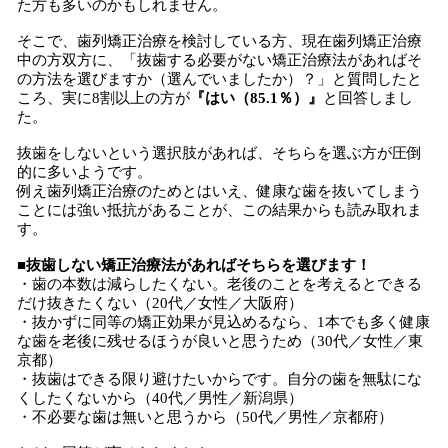
た方も多いのかもしれません。
そこで、歯列矯正治療を検討している方、現在歯列矯正治療
中の方双方に、「抜歯する必要がない矯正治療法があればそ
の方法を選びますか（選んでいましたか）？」と質問したと
ころ、実に8割以上の方が
『はい（85.1％）』
と回答しまし
た。
抜歯をしないという選択肢があれば、そちらを選ぶ方が圧倒
的に多いようです。
例え歯列矯正治療のためとはいえ、健康な歯を抜いてしまう
ことには強い抵抗があることが、この結果からも読み取れま
す。
■抜歯しない矯正治療法があればそちらを選びます！
・歯の本数は減らしたくない。老後のことを考えるとできる
だけ抜きたくない（20代／女性／大阪府）
・抜かずに同等の矯正効果が見込めるなら、1本でも多く健康
な歯を老後に残せるほうが良いと思うため（30代／女性／東
京都）
・抜歯はできる限り避けたいからです。自分の歯を無駄にな
くしたくないから（40代／男性／新潟県）
・不必要な歯は無いと思うから（50代／男性／京都府）