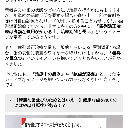
患者さんの歯の状態やどの方法で治療を行うかにもよります
が、年単位の治療期間を要する場合が多い上、一部の症例を
除けば自由診療となり、100万円を超えることも珍しくない歯
列矯正治療ですから、非常に多くの方の中に、
『歯列矯正治
療は高額な費用がかかる上、治療期間も長い』
というイメー
ジが定着しているようです。
また、歯列矯正治療で最も一般的ともいえる“唇側矯正”の場
合、歯の表側に装置やワイヤーを取り付けますから、
『器具
が目立つ』
というイメージを抱いている方も多いことが分か
りました。
その他にも、
『治療中の痛み』
や
『抜歯が必要』
といったネ
ガティブなイメージを抱いている方も少なくないと言えそう
です。
【綺麗な歯並びのためとはいえ…】健康な歯を抜くの
にはやはり抵抗がある！？