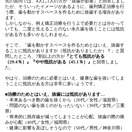
先の質問では、4人に1人の方が『抜歯が必要』と回答しまし
たが、そういったイメージがあるように、歯列矯正治療を行
う際、歯を動かすスペースを作るために抜歯する場合があり
ます。
しかしながら、例え矯正治療を行う上で必要だとは分かって
いても、二度と生えることのない永久歯を抜くことには抵抗
がある方も多いかもしれません。
そこで、「歯を動かすスペースを作るためとはいえ、抜歯す
ることに抵抗がありますか（抵抗がありましたか）？」と質
問したところ、7割以上の方が
『とても抵抗がある
（29.4％）』『やや抵抗がある（45.1％）』
と回答しまし
た。
やはり、治療のために必要とはいえ、健康な歯を抜いてしま
うことに抵抗がある方は非常に多いようです。
■治療のためとはいえ、抜歯には抵抗があります…
・本来あるべき数の歯を抜くから（20代／女性／滋賀県）
・問題のない歯を抜くのがもったいない（30代／女性／三重
県）
・将来的に残存歯が減ってしまうことが心配。抜歯の際の痛
みが心配（40代／女性／福岡県）
・健康に影響を及ぼしそうなので（50代／男性／神奈川県）