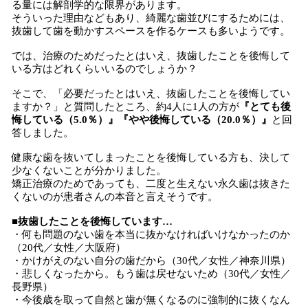
る量には解剖学的な限界があります。
そういった理由などもあり、綺麗な歯並びにするためには、
抜歯して歯を動かすスペースを作るケースも多いようです。
では、治療のためだったとはいえ、抜歯したことを後悔して
いる方はどれくらいいるのでしょうか？
そこで、「必要だったとはいえ、抜歯したことを後悔してい
ますか？」と質問したところ、約4人に1人の方が
『とても後
悔している（5.0％）』『やや後悔している（20.0％）』
と回
答しました。
健康な歯を抜いてしまったことを後悔している方も、決して
少なくないことが分かりました。
矯正治療のためであっても、二度と生えない永久歯は抜きた
くないのが患者さんの本音と言えそうです。
■抜歯したことを後悔しています…
・何も問題のない歯を本当に抜かなければいけなかったのか
（20代／女性／大阪府）
・かけがえのない自分の歯だから（30代／女性／神奈川県）
・悲しくなったから。もう歯は戻せないため（30代／女性／
長野県）
・今後歳を取って自然と歯が無くなるのに強制的に抜くなん