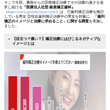
そこで今回、裏側からの舌側矯正治療でその治療の速さを追
求し続ける
『医療法人社団 銀座矯正歯科』
（
https://www.ginzakyousei.com/
）は、①歯列矯正治療を検討
している男女 ②現在歯列矯正治療中の男女を対象に、
「歯列
矯正のイメージと治療に求めること」に関する調査
を実施し
ました。
【目立つ？痛い？】矯正治療にはびこるネガティブな
イメージとは