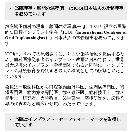
当院理事・顧問の深澤 真一はICOI日本法人の常務理事
を務めています
銀座矯正歯科の理事・顧問の深澤 真一は、1972年設立の国際
的な口腔インプラント学会
『ICOI（International Congress of
Oral Implantologists）』
日本法人の常任理事を務めておりま
す。
ICOIは、すべての患者さまによりよい歯科治療を提供するた
め、歯科医療従事者のインプラント教育に努めており、世界
最大規模のインプラント学術団体であると同時に、インプラ
ントの継続教育を提供する最大の機関としての役割も果たし
ています。
会員は一般歯科医から口腔顎顔面外科医、歯周病専門医、補
綴専門医、歯内療法専門医、歯科矯正医、歯科技工士、歯科
衛生士、研究者、大学教員、歯学部生、卒後研修医、歯科業
界の代表者など幅広い領域にわたっています。
当院はインプラント・セーフティー・マークを取得し
ています