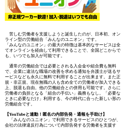
苦しむ労働者を支援しようと誕生したのが、日本初、オン
ライン型の労働組合「みんなのユニオン」です。
「みんなのユニオン」の最大の特徴は基本的なサービスは全
てオンラインを経由して利用できることで、全国どこからで
も、いつでも加入が可能です。
通常の労働組合では必要とされる入会金や組合費も無料
で、企業に違法な職場の改善を求める通知を弁護士が送るサ
ービスなども永久に無料で利用することが出来ます。また正
規・非正規、現在無職の人も含め全ての労働者が加入できる
上、脱退も自由。他の労働組合との併用も可能です。さらに
労働者の負担となる「組合の手伝い」義務もなし。「必要な
ときに必要なだけ」利用する、今の時代に合った新しい形の
労働組合です。
【
YouTube
と連動！
匿名の内部告発・
通報
を手助け
】
「みんなのユニオン」で利用できるサービスのひとつが、
会社の法律違反行為について内部告発する労働者を支援す