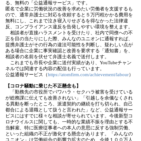
る、無料の「公益通報サービス」です。
匿名で企業に労働状況の改善を求めたい労働者を支援するも
ので、通常弁護士に対応を依頼すると５万円程かかる費用を
無料にし、これまで泣き寝入りせざるを得なかった法律違
反、コンプライアンス違反を告発しやすい環境を整えます。
相談者が直接ハラスメントを受けたり、社内で同僚への不
正を目の当たりにした際、みんなのユニオンに通報すれば、
提携弁護士がその行為の違法可能性を判断し、疑わしい点が
ある場合に企業に事実確認と改善を要求する「通知書」を、
相談者の名前を伏せて弁護士名義で送付します。
これまでも市長や企業に送付実績があり、YouTubeチャン
ネルでは関連する内容の配信も行っています。
公益通報サービス（
https://atomfirm.com/achievement/labour
）
【コロナ騒動に乗じた不正懸念も】
「勤務先の市役所でパワハラ・セクハラ被害を受けている
が総務課に伝えても改善されない」「引越しを余儀なくされ
る異動を断ったところ、派遣契約の継続を打ち切られ、自己
都合による退職として扱うと言われた」など、公益通報サー
ビスにはすでに様々な相談が寄せられています。今後新型コ
ロナウイルスに関しても、一時的な業績不振を理由とする不
当解雇、特に医療従事者への本人の意思に反する強制労働、
といった組織の不正が激化する懸念があります。「みんなの
ユニオン」は労働組合の影響力拡大のため、今後１００万人