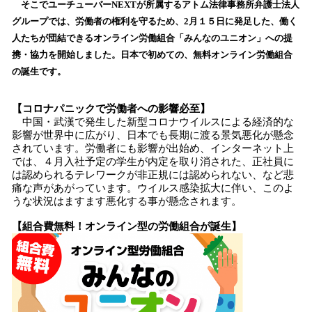
そこでユーチューバーNEXTが所属するアトム法律事務所弁護士法人
み
グループでは、労働者の権利を守るため、2月１５日に発足した、働く
込
人たちが団結できるオンライン労働組合「みんなのユニオン」への提
み
携・協力を開始しました。日本で初めての、無料オンライン労働組合
中
で
の誕生です。
す
【コロナパニックで労働者への影響必至】
中国・武漢で発生した新型コロナウイルスによる経済的な
影響が世界中に広がり、日本でも長期に渡る景気悪化が懸念
されています。労働者にも影響が出始め、インターネット上
では、４月入社予定の学生が内定を取り消された、正社員に
は認められるテレワークが非正規には認められない、など悲
痛な声があがっています。ウイルス感染拡大に伴い、このよ
うな状況はますます悪化する事が懸念されます。
【組合費無料！オンライン型の労働組合が誕生】