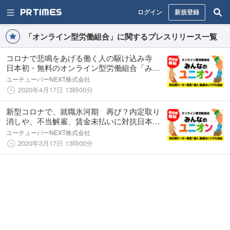
ログイン
新規登録
「オンライン型労働組合」に関するプレスリリース一覧
コロナで悲鳴をあげる働く人の駆け込み寺
日本初・無料のオンライン型労働組合「みん
なのユニオン」開始２ヶ月で加入者２５０人
ユーチューバーNEXT株式会社
超え！
2020年4月17日 13時00分
新型コロナで、就職氷河期 再び？内定取り
消しや、不当解雇、賃金未払いに対抗日本
初！無料の『オンライン型 労働組合』が始
ユーチューバーNEXT株式会社
動
2020年3月17日 13時00分