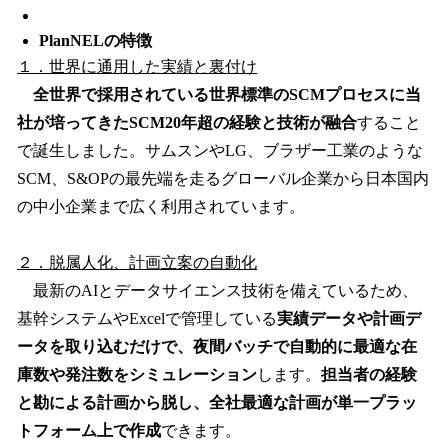
PlanNELの特徴
１．世界に通用した実績と裏付け
全世界で採用されている世界標準のSCMプロセスに当
社が培ってきたSCM20年超の経験と技術が融合
すること
で誕生しました。サムスンやLG、ブラザー工業のような
SCM、S&OPの最先端を走るグローバル企業から日本国内
の中小企業まで広く利用されています。
２．脱属人化、計画立案の自動化
最新のAIとデータサイエンス技術を備えているため、
基幹システムやExcelで管理している
実績データや計画デ
ータを取り込むだけで、夜間バッチで自動的に最適な在
庫数や発注数をシミュレーション
します。
担当者の経験
と勘による計画から脱し、全社最適な計画が単一プラッ
トフォーム上で作成
できます。