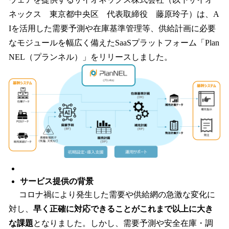
を
ネックス 東京都中央区 代表取締役 藤原玲子）は、A
読
み
Iを活用した需要予測や在庫基準管理等、供給計画に必要
込
なモジュールを幅広く備えたSaaSプラットフォーム「Plan
み
NEL（プランネル）」をリリースしました。
中
で
す
サービス提供の背景
コロナ禍により発生した需要や供給網の急激な変化に
対し、
早く正確に対応できることがこれまで以上に大き
な課題
となりました。しかし、需要予測や安全在庫・調