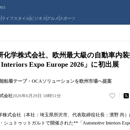
ES
ン
ライフスタイル
ビジネス
グルメ
スポーツ
技研化学株式会社、欧州最大級の自動車内
 Interiors Expo Europe 2026」に初出展
能粘着テープ・OCAソリューションを欧州市場へ提案
株式会社
2026年6月29日 18時51分
い
い
ね
株式会社（本社：埼玉県所沢市、代表取締役社長：濱野 尚）は、
！
数
ゥットガルトで開催された**「Automotive Interiors Expo E
を