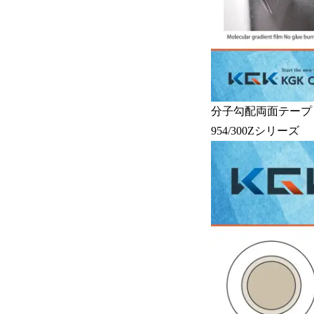
分子勾配両面テープ
954/300Zシリーズ