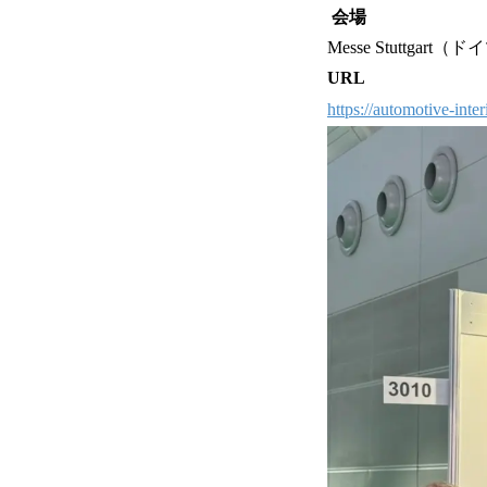
会場
Messe Stuttga
URL
https://automotive-inte