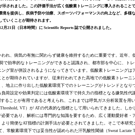
込
が示されました。この評価手法が広く低酸素トレーニングに導入されること
み
環境を提供し、疾病予防や治療、スポーツパフォーマンスの向上など、多様
中
していくことが期待されます。
で
月21日（日本時間）に Scientific Reports 誌で公開されました。
す
われ、病気の有無に関わらず健康を維持するために重要です。近年、
負荷で効率的なトレーニングができると認識され、都市部を中心に、トレ
ニング室が併設されるようになってきています。低酸素トレーニングは
ことが期待されていますが、従来行われてきた高地での低酸素トレーニ
く、地上に作り出した低酸素環境下でのトレーニングがトレンドとなり
負荷設定や効果判定には低酸素環境下で持久力の指標となる嫌気性代謝閾値（
AT）を計測することが有用であると考えられ、これまでは呼気ガス分析装置を
tion Threshold, VT）が ATの代表的な指標として用いられてきました。
が必要であり、解析には専門的な知識を要するため、広く運動愛好者・
、より簡便なAT指標の計測手法が必要とされてきました。そこで本研究
常酸素環境下では妥当性が認められた汗乳酸性閾値（Sweat Lactate Thres