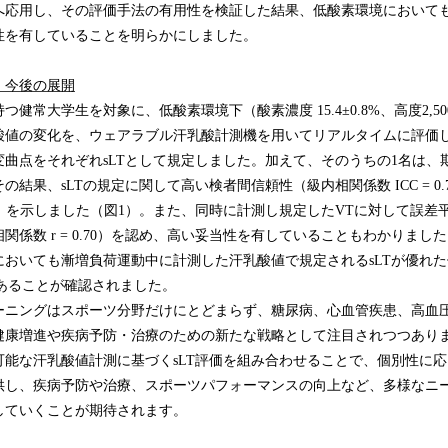
応用し、その評価手法の有用性を検証した結果、低酸素環境においてもs
性を有していることを明らかにしました。
、今後の展開
健常大学生を対象に、低酸素環境下（酸素濃度 15.4±0.8%、高度2,5
酸値の変化を、ウェアラブル汗乳酸計測機を用いてリアルタイムに評価し
曲点をそれぞれsLTとして規定しました。加えて、そのうちの1名は、
結果、sLTの規定に関して高い検者間信頼性（級内相関係数 ICC = 0.
.933）を示しました（図1）。また、同時に計測し規定したVTに対して誤差平
関係数 r = 0.70）を認め、高い妥当性を有していることもわかりまし
においても漸増負荷運動中に計測した汗乳酸値で規定されるsLTが優れ
であることが確認されました。
ニングはスポーツ分野だけにとどまらず、糖尿病、心血管疾患、高血
健康増進や疾病予防・治療のための新たな戦略として注目されつつあり
可能な汗乳酸値計測に基づくsLT評価を組み合わせることで、個別性に
供し、疾病予防や治療、スポーツパフォーマンスの向上など、多様なニ
していくことが期待されます。