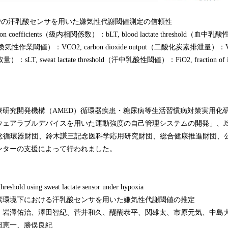
境での汗乳酸センサを用いた嫌気性代謝閾値測定の信頼性
rrelation coefficients（級内相関係数）：bLT, blood lactate threshold（血
shold（換気性作業閾値）：VCO2, carbon dioxide output（二酸化炭素排泄量）：VO
）：sLT, sweat lactate threshold（汗中乳酸性閾値）：FiO2, fraction of i
研究開発機構（AMED）循環器疾患・糖尿病等生活習慣病対策実用化
ェアラブルデバイスを用いた運動強度の自己管理システムの開発」、JSP
、木村記念循環器財団、鈴木謙三記念医科学応用研究財団、総合健康推進財団
ンターの支援によって行われました。
old using sweat lactate sensor under hypoxia
素環境下における汗乳酸センサを用いた嫌気性代謝閾値の推定
、岩澤佑治、澤田智紀、菅井和久、醍醐恭平、関雄太、市原元気、中島
田恵一、勝俣良紀