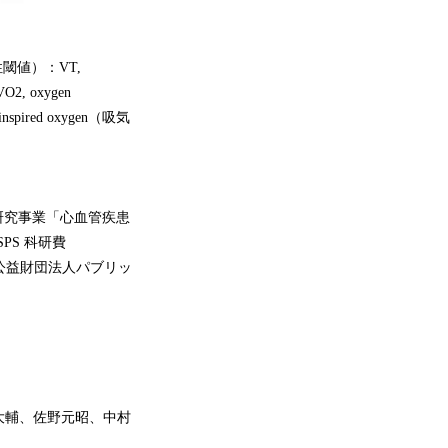
中乳酸性閾値）：VT,
2, oxygen
nspired oxygen（吸気
研究事業「心血管疾患
S 科研費
、公益財団法人パブリッ
大輔、佐野元昭、中村