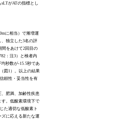
LTがATの指標とし
00mに相当）で漸増運
、独立した3名の評
期間をあけて2回目の
782：注3）と検者内
均秒数が-15.5秒であ
た（図1）。以上の結果
た信頼性・妥当性を有
圧、肥満、加齢性疾患
ます。低酸素環境下で
応じた適切な低酸素ト
ーズに応える新たな運