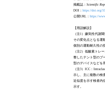
掲載誌：
Scientific Rep
DOI：
https://doi.org/
公開URL：
https://ww
【用語解説】
（注1）嫌気性代謝
その変化点となる運
個別の運動耐久性の
（注2）低酸素トレ
整したテント型のブ
型のデバイスなどを
（注3）ICC：Intrac
示し、主に複数の検
近似度を示す検者内
示す。