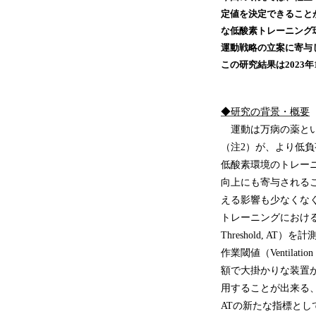
定値を決定できること
な低酸素トレーニング
運動戦略の立案に寄与
この研究結果は2023年12
◆研究の背景・概要
運動は万病の薬とい
（注2）が、より低
低酸素環境のトレー
向上にも寄与される
える影響も少なくな
トレーニングにおける
Threshold, 
作業閾値（Ventila
額で大掛かりな装置
用することが出来る
ATの新たな指標として、