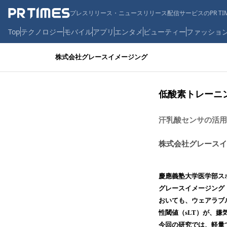
プレスリリース・ニュースリリース配信サービスのPR TIM
Top
テクノロジー
モバイル
アプリ
エンタメ
ビューティー
ファッショ
株式会社グレースイメージング
低酸素トレーニ
汗乳酸センサの活用
株式会社グレースイ
慶應義塾大学医学部ス
グレースイメージング
おいても、ウェアラブ
性閾値（sLT）が、
今回の研究では、軽量