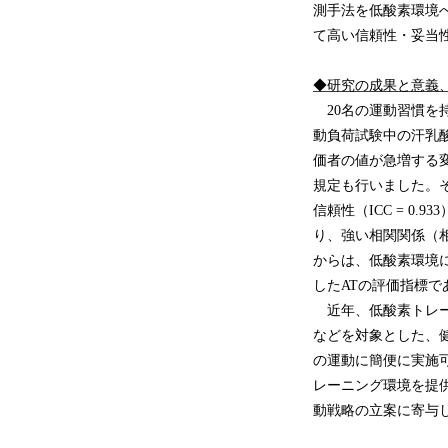
測手法を低酸素環境へ
て高い信頼性・妥当
◆研究の成果と意義
20名の運動習慣を持つ
動負荷試験中の汗乳
価者の値が急増する変
規定も行いました。その
信頼性（ICC = 0
り、強い相関関係（相
からは、低酸素環境
したATの評価指標
近年、低酸素トレー
などを対象とした、
の運動に簡便に実施
レーニング環境を提
動戦略の立案に寄与