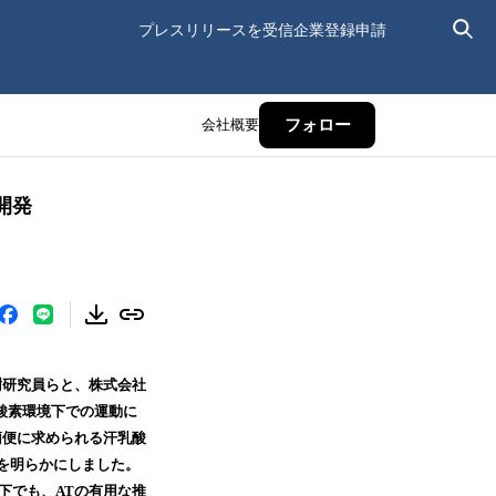
プレスリリースを受信
企業登録申請
会社概要
フォロー
開発
樹研究員らと、株式会社
酸素環境下での運動に
簡便に求められる汗乳酸
とを明らかにしました。
下でも、ATの有用な推