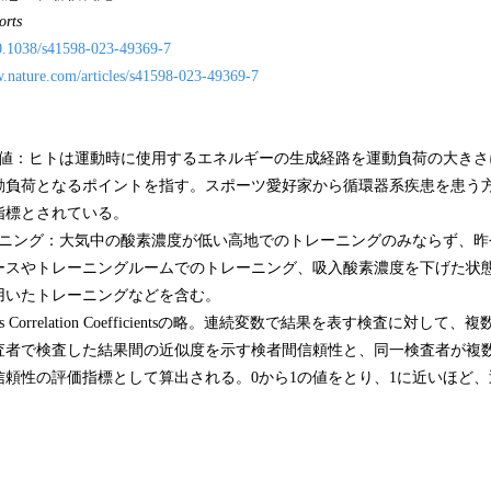
orts
10.1038/s41598-023-49369-7
w.nature.com/articles/s41598-023-49369-7
閾値：ヒトは運動時に使用するエネルギーの生成経路を運動負荷の大きさ
動負荷となるポイントを指す。スポーツ愛好家から循環器系疾患を患う
指標とされている。
ーニング：大気中の酸素濃度が低い高地でのトレーニングのみならず、昨
ースやトレーニングルームでのトレーニング、吸入酸素濃度を下げた状
用いたトレーニングなどを含む。
lass Correlation Coefficientsの略。連続変数で結果を表す検査に対
査者で検査した結果間の近似度を示す検者間信頼性と、同一検査者が複
信頼性の評価指標として算出される。0から1の値をとり、1に近いほど