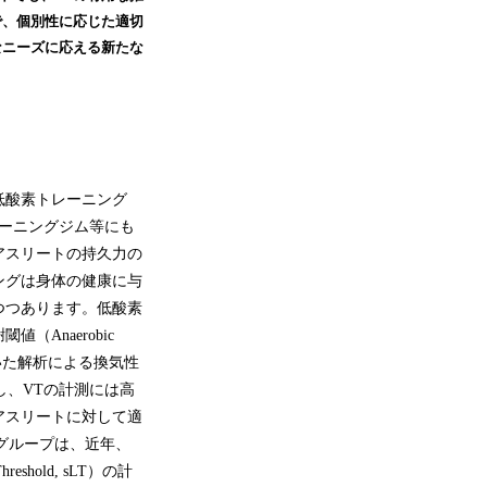
で、個別性に応じた適切
なニーズに応える新たな
低酸素トレーニング
ーニングジム等にも
アスリートの持久力の
ングは身体の健康に与
つつあります。低酸素
Anaerobic
用いた解析による換気性
しかし、VTの計測には高
アスリートに対して適
グループは、近年、
hold, sLT）の計