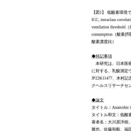
【図1】 低酸素環
ICC, intraclass co
ventilation thre
consumption（酸素摂取量
酸素濃度比）
◆特記事項
本研究は、日本医療
に対する、乳酸測定ウ
JP22K11477
クヘルスリサーチセ
◆論文
タイトル：Anaerobic thresh
タイトル和文：低酸
著者名：大川原洋樹
雅也、佐藤和毅、福