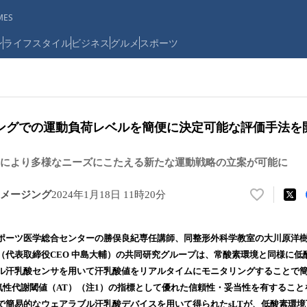
ES
ン
ライフスタイル
ビジネス
グルメ
スポーツ
ングでの運動負荷レベルを簡便に決定可能な評価手法を
により多様なニーズにこたえる新たな運動戦略の立案が可能に
メージング
2024年1月18日 11時20分
い
い
ね
ポーツ医学総合センターの勝俣良紀専任講師、同整形外科学教室の大川原洋
！
（代表取締役CEO 中島大輔）の共同研究グループは、常酸素環境と同様に低
数
ル汗乳酸センサを用いて汗乳酸値をリアルタイムにモニタリングすることで
を
読
嫌気性代謝閾値（AT）（注1）の指標として優れた信頼性・妥当性を有するこ
み
で簡易的なウェアラブル汗乳酸デバイスを用いて得られたsLTが、低酸素環境