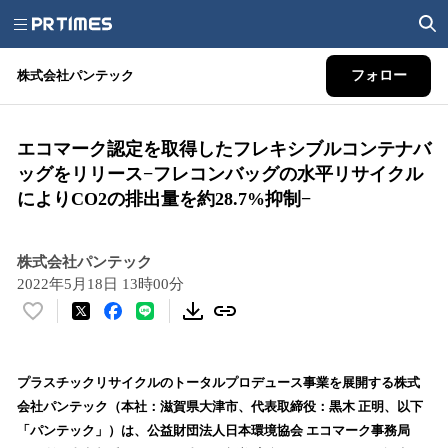
株式会社パンテック
フォロー
エコマーク認定を取得したフレキシブルコンテナバ
ッグをリリース−フレコンバッグの水平リサイクル
によりCO2の排出量を約28.7%抑制−
株式会社パンテック
2022年5月18日 13時00分
い
い
ね
！
プラスチックリサイクルのトータルプロデュース事業を展開する株式
数
会社パンテック（本社：滋賀県大津市、代表取締役：黒木 正明、以下
を
「パンテック」）は、公益財団法人日本環境協会 エコマーク事務局
読