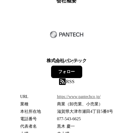
会社概要
株式会社パンテック
2
フォロワー
フォロー
RSS
URL
https://www.pantechco.jp/
業種
商業（卸売業、小売業）
本社所在地
滋賀県大津市瀬田4丁目5番8号
電話番号
077-543-6625
代表者名
黒木 慶一