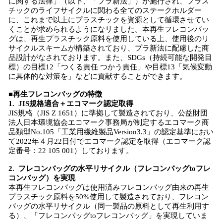
に関する法律」（以下、「プラ新法」）が施行され、プラス
チックのライフサイクルに関わる全てのステークホルダー
に、これまで以上にプラスチックを資源として循環させてい
くことが求められるようになリました。本再生フレコンバッ
グは、再生プラスチック原料を使用している上、使用後のリ
サイクルスキームが構築されており、プラ新法に配慮した商
品設計がなされております。また、SDGs（持続可能な開発目
標）の目標12「つくる責任 つかう責任」や目標13「気候変動
に具体的な対策を」などに貢献することができます。
■再生フレコンバッグの特徴
1. JIS規格適合＋エコマーク認定取得
JIS規格（JIS Z 1651）に準拠して製造されており、公益財団
法人日本環境協会エコマーク事務局が制定するエコマーク商
品類型No.105「工業用繊維製品Version3.3」の認定基準におい
て2022年４月22日付でエコマーク認定を取得（エコマーク認
定番号：22 105 001）しております。
2. フレコンバッグの水平リサイクル（フレコンバッグtoフレ
コンバッグ）を実現
本再生フレコンバッグは使用済みフレコンバッグ由来の再生
プラスチック原料を50%使用して製造されており、フレコン
バッグの水平リサイクル（同一製品の原料として再生利用す
る）、「フレコンバッグtoフレコンバッグ」を実現していま