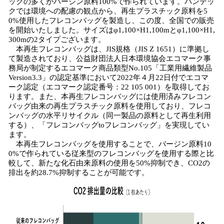
ッグの多くがバージン原料100%で作られています。パンテッ
クでは環境への配慮の観点から、再生プラスチック原料を5
0%使用したフレコンバッグを製造し、この度、全国での販売
を開始いたしました。サイズはφ1,100×H1,100mとφ1,100×H1,
300mの2タイプございます。
本再生フレコンバッグは、JIS規格（JIS Z 1651）に準拠し
て製造されており、公益財団法人日本環境協会エコマーク事
務局が制定するエコマーク商品類型No.105「工業用繊維製品
Version3.3」の認定基準において2022年４月22日付でエコマ
ーク認定（エコマーク認定番号：22 105 001）を取得してお
ります。また、本再生フレコンバッグには使用済みフレコン
バッグ由来の再生プラスチック原料を使用しており、フレコ
ンバッグの水平リサイクル（同一製品の原料として再生利用
する）、「フレコンバッグtoフレコンバッグ」を実現してい
ます。
本再生フレコンバッグを使用することで、バージン原料10
0%で作られている従来型のフレコンバッグを使用する際と比
較して、新たな化石由来原料の使用を50%抑制でき、CO2の
排出を約28.7%抑制することが可能です。