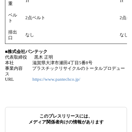
1t
1t
重
ベル
2点ベルト
2点ベ
ト
排出
なし
なし
口
■株式会社パンテック
代表取締役 黒木 正明
本社 滋賀県大津市瀬田4丁目5番8号
事業内容 プラスチックリサイクルのトータルプロデュー
ス
URL
https://www.pantechco.jp/
このプレスリリースには、
メディア関係者向けの情報があります