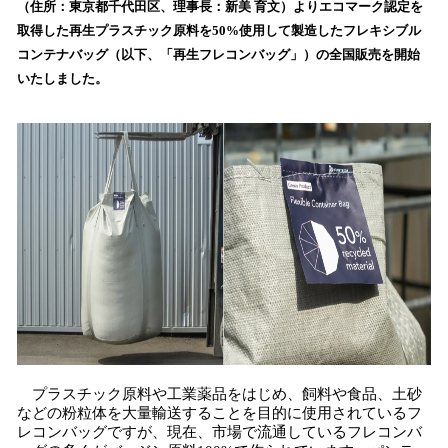
（住所：東京都千代田区、理事長：新美 育文）よりエコマーク認定を
み
取得した再生プラスチック原料を50%使用して製造したフレキシブル
込
コンテナバッグ（以下、「再生フレコンバッグ」）の全国販売を開始
み
いたしました。
中
で
す
プラスチック原料や工業薬品をはじめ、飼料や食品、土砂
などの粉粒体を大量輸送することを目的に使用されているフ
レコンバッグですが、現在、市場で流通しているフレコンバ