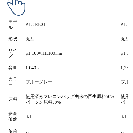
モデ
PTC-RE01
PTC-R
ル
形状
丸型
丸型
サイ
φ1,100×H1,100mm
φ1,10
ズ
容量
1,040L
1,230
カラ
ブルーグレー
ブル
ー
使用済みフレコンバッグ由来の再生原料50%
使用
原料
バージン原料50%
バージ
安全
3:1
3:1
係数
耐荷