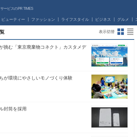
ビスのPR TIMES
ビューティー
ファッション
ライフスタイル
ビジネス
グルメ
覧
表示切替
が挑む「東京廃棄物コネクト」カスタメデ
ちが環境にやさしいモノづくり体験
ル封筒を採用