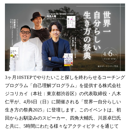
ね
！
数
を
読
み
込
み
中
で
す
3ヶ月10STEPでやりたいこと探しを終わらせるコーチング
プログラム「自己理解プログラム」を提供する株式会社
ジコリカイ（本社：東京都渋谷区）の代表取締役・八木
仁平が、4月6日（日）に開催される「世界一自分らしい
生き方の祭典2025」に登壇します。このイベントは、初
回からお馴染みのスピーカー、四角大輔氏、川原卓巳氏
と共に、5時間にわたる様々なアクティビティを通じて