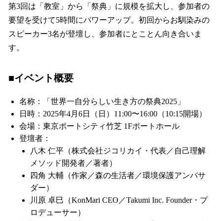
第3回は「教室」から「祭典」に規模を拡大し、参加者の
要望を受けて5時間にパワーアップ。初回からお馴染みの
スピーカー3名が登壇し、参加者にとことん向き合いま
す。
■
イベント概要
名称：「世界一自分らしい生き方の祭典2025」
日時：2025年4月6日（日）11:00〜16:00（10:15開場）
会場：東京ポートシティ竹芝 1Fポートホール
登壇者：
八木 仁平（株式会社ジコリカイ・代表／自己理解
メソッド開発者／著者）
四角 大輔（作家／森の生活者／環境保護アンバサ
ダー）
川原 卓巳（KonMari CEO／Takumi Inc. Founder・プ
ロデューサー）