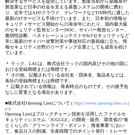
解決するサービスを提供しています。創業当初から金融系や
製造業など日本の社会を支える基盤システムの開発に携わ
り、近年ではAIやクラウド、テレワークなどDX時代に適した
最新のITサービスも手掛けています。また、日本初の情報セ
キュリティサービス開始から25有余年にわたり、国内最大級
のセキュリティ監視センターJSOC、サイバー救急センター、
脆弱性診断、ペネトレーションテストやIoTセキュリティなど
常に最新のサイバー攻撃対策や事故対応の最前線に立ち、情
報セキュリティ分野のリーディング企業としても成長を続け
ています。
＊ ラック、LACは、株式会社ラックの国内及びその他の国に
おける登録商標または商標です。
＊ その他、記載されている会社名・団体名、製品名などは、
各社の登録商標または商標です。
＊ 記載されている情報は、発表時点のものです。その後予告
なしに変更となる場合があります。
■株式会社Opening Lineについて (
https://www.opening-line.co.j
p
)
Opening Lineはブロックチェーン技術を活用したファイルセ
キュリティシステム「JUGGLE」の開発・販売、環境省の”食
とくらしの「グリーンライフ・ポイント」推進事業”におい
て、食品ロスの削減、生産段階でのポイント発行・トレーサ