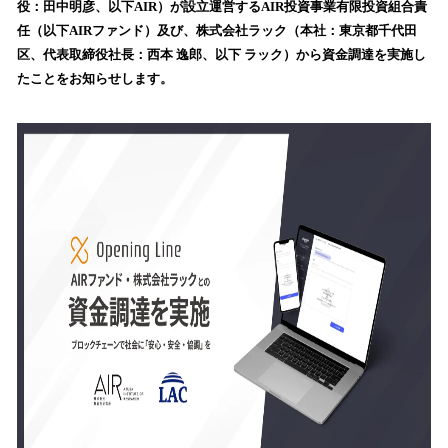
役：田中明彦、以下AIR）が設立運営するAIR投資事業有限投資組合責
み
任（以下AIRファンド）及び、株式会社ラック（本社：東京都千代田
込
区、代表取締役社長：西本 逸郎、以下 ラック）から資金調達を実施し
み
たことをお知らせします。
中
で
す