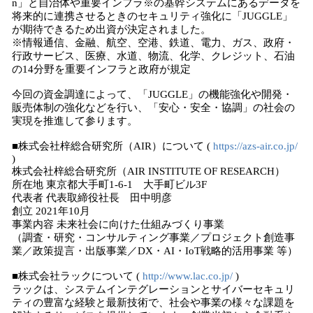
n」と⾃治体や重要インフラ※の基幹システムにあるデータを
将来的に連携させるときのセキュリティ強化に「JUGGLE」
が期待できるため出資が決定されました。
※情報通信、金融、航空、空港、鉄道、電力、ガス、政府・
行政サービス、医療、水道、物流、化学、クレジット、石油
の14分野を重要インフラと政府が規定
今回の資金調達によって、「JUGGLE」の機能強化や開発・
販売体制の強化などを行い、「安心・安全・協調」の社会の
実現を推進して参ります。
■株式会社梓総合研究所（AIR）について (
https://azs-air.co.jp/
)
株式会社梓総合研究所（AIR INSTITUTE OF RESEARCH）
所在地 東京都大手町1-6-1 大手町ビル3F
代表者 代表取締役社長 田中明彦
創立 2021年10月
事業内容 未来社会に向けた仕組みづくり事業
（調査・研究・コンサルティング事業／プロジェクト創造事
業／政策提言・出版事業／DX・AI・IoT戦略的活用事業 等）
■株式会社ラックについて (
http://www.lac.co.jp/
)
ラックは、システムインテグレーションとサイバーセキュリ
ティの豊富な経験と最新技術で、社会や事業の様々な課題を