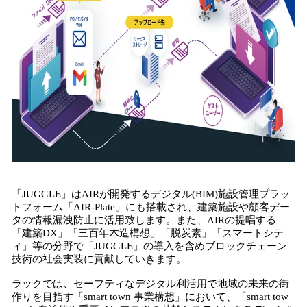
「JUGGLE」はAIRが開発するデジタル(BIM)施設管理プラッ
トフォーム「AIR-Plate」にも搭載され、建築施設や顧客デー
タの情報漏洩防⽌に活⽤致します。また、AIRの提唱する
「建築DX」「三百年⽊造構想」「脱炭素」「スマートシテ
ィ」等の分野で「JUGGLE」の導入を含めブロックチェーン
技術の社会実装に貢献していきます。
ラックでは、セーフティなデジタル利活⽤で地域の未来の街
作りを⽬指す「smart town 事業構想」において、「smart tow