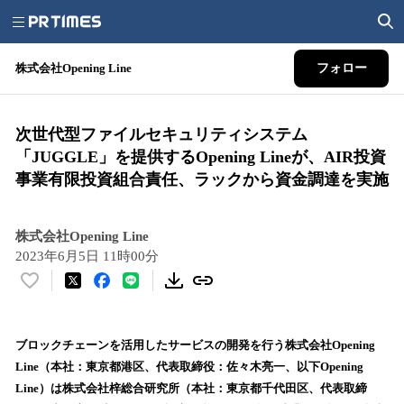
株式会社Opening Line
フォロー
次世代型ファイルセキュリティシステム
「JUGGLE」を提供するOpening Lineが、AIR投資
事業有限投資組合責任、ラックから資金調達を実施
株式会社Opening Line
2023年6月5日 11時00分
い
い
ね
！
ブロックチェーンを活用したサービスの開発を行う株式会社Opening
数
Line（本社：東京都港区、代表取締役：佐々木亮一、以下Opening
を
Line）は株式会社梓総合研究所（本社：東京都千代田区、代表取締
読