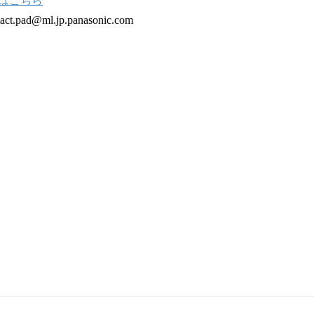
はこちら
pad@ml.jp.panasonic.com