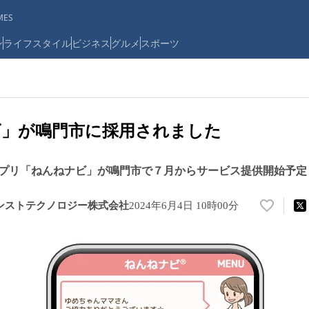
ES
ン
ライフスタイル
ビジネス
グルメ
スポーツ
ビ」が鳴門市に採用されました
プリ「ねんねナビ」が鳴門市で７月からサービス提供開始予定
ンストテクノロジー株式会社
2024年6月4日 10時00分
い
い
ね
！
数
を
読