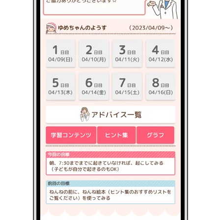
み
込
み
中
で
す