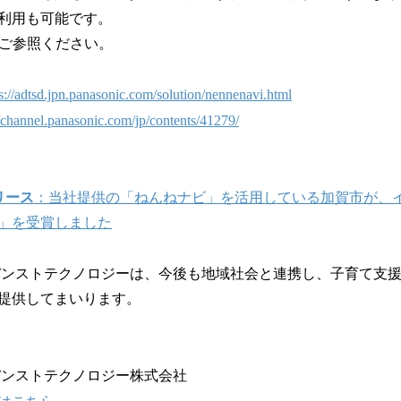
利用も可能です。
をご参照ください。
s://adtsd.jpn.panasonic.com/solution/nennenavi.html
//channel.panasonic.com/jp/contents/41279/
リース
：当社提供の「ねんねナビ」を活用している加賀市が、イク
」を受賞しました
バンストテクノロジーは、今後も地域社会と連携し、子育て支
提供してまいります。
バンストテクノロジー株式会社