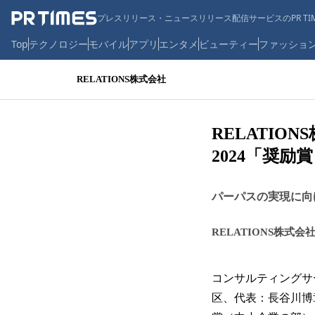
プレスリリース・ニュースリリース配信サービスのPR TIM
Top
テクノロジー
モバイル
アプリ
エンタメ
ビューティー
ファッショ
RELATIONS株式会社
RELATIO
2024「奨
パーパスの実現に向
RELATIONS株式会
コンサルティングサ
区、代表：長谷川博章