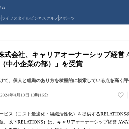
ES
ン
ライフスタイル
ビジネス
グルメ
スポーツ
NS株式会社、キャリアオーナーシップ経営 A
励賞（中小企業の部）」を受賞
けて、個人と組織のあり方を積極的に模索している点を高く評
社
2024年4月19日 13時16分
い
い
ね
ービス（コスト最適化・組織活性化）を提供するRELATION
！
数
、以下RELATIONS）は、キャリアオーナーシップ経営 AWARD
を