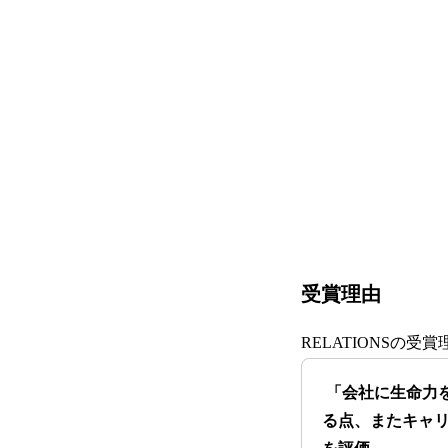
受賞理由
RELATIONSの
「会社に⽣命⼒
る点、またキャ