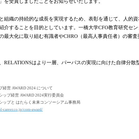
」を受賞しましたことをお知らせいたします。
読
み
込
と組織の持続的な成長を実現するため、表彰を通じて、人的資
み
紹介することを目的としています。一橋大学CFO教育研究セン
中
の最大化に取り組む有識者やCHRO（最高人事責任者）の審査
で
す
、RELATIONSはより一層、パーパスの実現に向けた自律分
営 AWARD 2024 について
プ経営 AWARD 2024実行委員会
シップと はたらく未来コンソーシアム事務局
ol-career.co.jp/com-award/