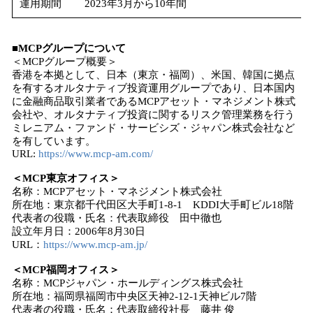
運用期間
2023年3月から10年間
■
MCPグループについて
＜MCPグループ概要＞
香港を本拠として、日本（東京・福岡）、米国、韓国に拠点
を有するオルタナティブ投資運用グループであり、日本国内
に金融商品取引業者であるMCPアセット・マネジメント株式
会社や、オルタナティブ投資に関するリスク管理業務を行う
ミレニアム・ファンド・サービシズ・ジャパン株式会社など
を有しています。
URL:
https://www.mcp-am.com/
＜MCP東京オフィス＞
名称：MCPアセット・マネジメント株式会社
所在地：東京都千代田区大手町1-8-1 KDDI大手町ビル18階
代表者の役職・氏名：代表取締役 田中徹也
設立年月日：2006年8月30日
URL：
https://www.mcp-am.jp/
＜MCP福岡オフィス＞
名称：MCPジャパン・ホールディングス株式会社
所在地：福岡県福岡市中央区天神2-12-1天神ビル7階
代表者の役職・氏名：代表取締役社長 藤井 俊