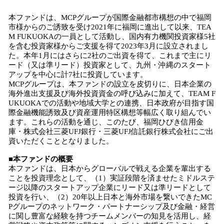
込
本ファンドは、MCPグループが国際金融都市構想の中で福岡
み
市様からのご誘致を受け2021年に福岡に進出して以来、TEA
中
M FUKUOKAの一員として活動し、国内有力機関投資家様5社
で
を含む投資家様からご支援を得て2023年3月に設立されまし
す
た。本年1月にはさらに2社のご出資を得て、これまで主にリ
ード（又は準リード）投資家として、九州・沖縄のスタート
アップを中心に計7社に投資しています。
MCPグループは、本ファンドの設立を皮切りに、日本企業の
海外進出支援及び海外投資資金の呼び込みに加えて、TEAM F
UKUOKAでの活動や地域大学との連携、日本政府が目指す国
際金融機能誘致及び資産運用特区構想等幅広く取り組んでい
ます。これらの活動を通じ、このたび、福岡ひびき信用金
庫・株式会社三菱UFJ銀行・三菱UFJ信託銀行株式会社にご出
資いただくこととなりました。
■本ファンドの概要
本ファンドは、日本からグローバルで戦える企業を輩出する
ことを投資理念として、（1）実証段階を済ませたミドルステ
ージ以降のスタートアップ企業にリード又は準リードとして
投資を行い、（2）20年以上日本と海外市場を繋いできたMC
Pグループのネットワーク・パートナーシップ及び金融・経営
に関し豊富な経験を持つチームメンバーの知見を活用し、経