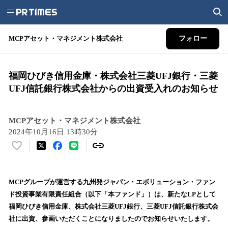
MCPアセット・マネジメント株式会社
フォロー
福岡ひびき信用金庫・株式会社三菱UFJ銀行・三菱
UFJ信託銀行株式会社からの出資受入れのお知らせ
MCPアセット・マネジメント株式会社
2024年10月16日 13時30分
い
い
ね
！
MCPグループが運営する九州発ジャパン・エボリューション・ファン
数
ド投資事業有限責任組合（以下「本ファンド」）は、新たなLPとして
を
福岡ひびき信用金庫、株式会社三菱UFJ銀行、三菱UFJ信託銀行株式会
読
社に出資、参画いただくことになりましたのでお知らせいたします。
み