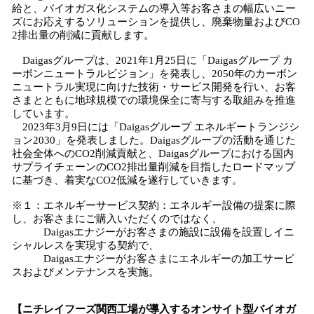
給と、バイオガス化システムの導入等お客さまの幅広いニー
ズにお応えするソリューションを提供し、廃棄物量およびCO
2排出量の削減に貢献します。
Daigasグループは、2021年1月25日に「Daigasグループ カ
ーボンニュートラルビジョン」を発表し、2050年のカーボン
ニュートラル実現に向けた技術・サービス開発を行い、お客
さまとともに地球規模での環境保全に寄与する取組みを推進
しています。
2023年3月9日には「Daigasグループ エネルギートランジシ
ョン2030」を発表しました。Daigasグループの活動を通じた
社会全体へのCO2削減貢献と、Daigasグループにおける国内
サプライチェーンのCO2排出量削減を目指したロードマップ
に基づき、着実なCO2低減を遂行していきます。
※１：エネルギーサービス契約：エネルギー設備の提案に際
し、お客さまにご購入いただくのではなく、
Daigasエナジーがお客さまの施設に設備を設置しイニ
シャルレスを実現する契約で、
Daigasエナジーがお客さまにエネルギーの加工サービ
スおよびメンテナンスを実施。
【ニチレイフーズ関西工場が導入するオンサイト型バイオガ