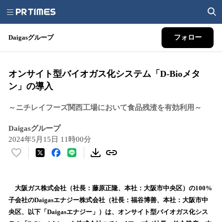
Daigasグループ
フォロー
オンサイト型バイオガス化システム「D-Bioメタ
ン」の導入
～ニチレイフーズ関西工場において食品残渣を有効利用～
Daigasグループ
2024年5月15日 11時00分
い
い
ね
！
大阪ガス株式会社（社長：藤原正隆、本社：大阪市中央区）の100%
数
子会社のDaigasエナジー株式会社（社長：福谷博善、本社：大阪市中
を
央区、以下「Daigasエナジー」）は、オンサイト型バイオガス化シス
読