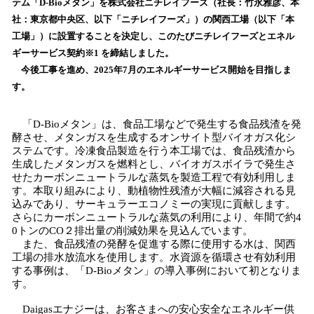
テム「D-Bioメタン」を株式会社ニチレイフーズ（社長：竹永雅彦、本
み
社：東京都中央区、以下「ニチレイフーズ」）の関西工場（以下「本
込
工場」）に設置することを決定し、このたびニチレイフーズとエネル
み
ギーサービス契約※1 を締結しました。
中
で
今後工事を進め、2025年7月のエネルギーサービス開始を目指しま
す
す。
「D-Bioメタン」は、食品工場などで発生する食品残渣を発
酵させ、メタンガスを生成するオンサイト型バイオガス化シ
ステムです。冷凍食品製造を行う本工場では、食品残渣から
生成したメタンガスを燃料とし、バイオガスボイラで発生さ
せたカーボンニュートラルな蒸気を製造工程で有効利用しま
す。本取り組みにより、動植物性残渣が大幅に減容される見
込みであり、サーキュラーエコノミーの実現に貢献します。
さらにカーボンニュートラルな蒸気の利用により、年間で約4
0トンのCO２排出量の削減効果を見込んでいます。
また、食品残渣の発酵を促進する際に使用する水は、関西
工場の排水放流水を使用します。水資源を循環させ有効利用
する事例は、「D-Bioメタン」の導入事例において初となりま
す。
Daigasエナジーは、お客さまへの安心安全なエネルギー供