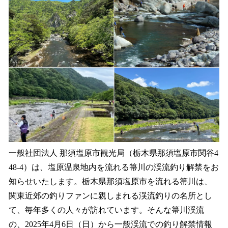
数
を
読
み
込
み
中
で
す
一般社団法人 那須塩原市観光局（栃木県那須塩原市関谷4
48-4）は、塩原温泉地内を流れる箒川の渓流釣り解禁をお
知らせいたします。栃木県那須塩原市を流れる箒川は、
関東近郊の釣りファンに親しまれる渓流釣りの名所とし
て、毎年多くの人々が訪れています。そんな箒川渓流
の、2025年4月6日（日）から一般渓流での釣り解禁情報