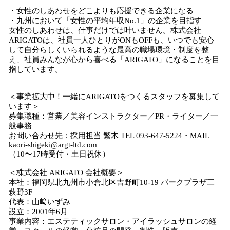
・女性のしあわせをどこよりも応援できる企業になる
・九州において「女性の平均年収No.1」の企業を目指す
女性のしあわせは、仕事だけでは叶いません。株式会社
ARIGATOは、社員一人ひとりがONもOFFも、いつでも安心
して自分らしくいられるような最高の職場環境・制度を整
え、社員みんなが心から喜べる「ARIGATO」になることを目
指しています。
＜事業拡大中！一緒にARIGATOをつくるスタッフを募集して
います＞
募集職種：営業／美容インストラクター／PR・ライター／一
般事務
お問い合わせ先：採用担当 繁木 TEL 093-647-5224・MAIL
kaori-shigeki@argt-ltd.com
（10〜17時受付・土日祝休）
＜株式会社 ARIGATO 会社概要＞
本社：福岡県北九州市小倉北区吉野町10-19 パークプラザ三
萩野3F
代表：山﨑いずみ
設立：2001年6月
事業内容：エステティックサロン・アイラッシュサロンの経