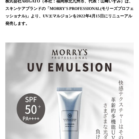
！
株式会社ARIGATO（本社：福岡県北九州市、代表：山﨑いずみ）は、
数
スキンケアブランドの「MORRY'S PROFESSIONAL(モリーズプロフェ
を
ッショナル)」より、UVエマルジョンを2022年4月15日にリニューアル
読
発売します。
み
込
み
中
で
す