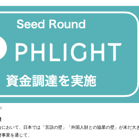
込
み
中
で
す
施
景
会において、日本では「言語の壁」「外国人財との協業の壁」が未だ大
財事業を通じて、