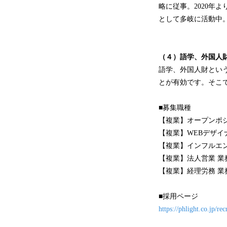
略に従事。2020年
として多岐に活動中
（４）語学、外国人
語学、外国人財とい
とが有効です。そこ
■募集職種
【複業】オープンポ
【複業】WEBデザイ
【複業】インフルエ
【複業】法人営業 業
【複業】経理労務 
■採用ページ
https://phlight.co.jp/re