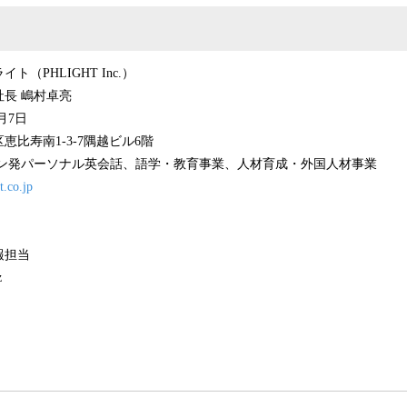
（PHLIGHT Inc.）
長 嶋村卓亮
月7日
比寿南1-3-7隅越ビル6階
ピン発パーソナル英会話、語学・教育事業、人材育成・外国人材事業
t.co.jp
】
報担当
z