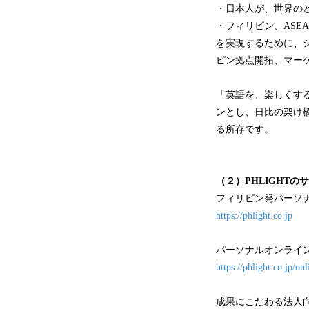
・日本人が、世界の
・フィリピン、ASE
を実現するために、
ピン拠点開拓、マー
「英語を、楽しくす
ンとし、日比の架け
る所存です。
（２）PHLIGHTの
フィリピン発パーソナ
https://phlight.co.jp
パーソナルオンライン
https://phlight.co.jp/onl
成果にこだわる法人向け