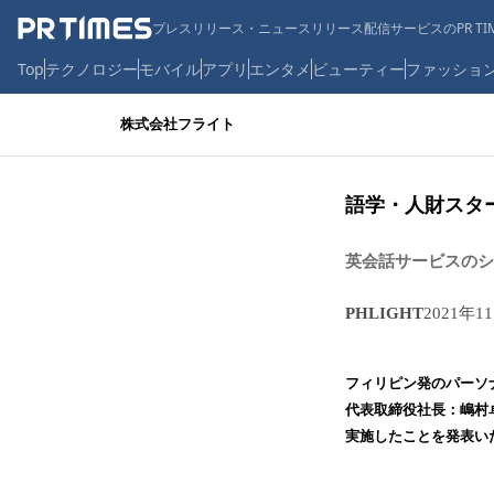
プレスリリース・ニュースリリース配信サービスのPR TIM
Top
テクノロジー
モバイル
アプリ
エンタメ
ビューティー
ファッショ
株式会社フライト
語学・人財スタ
英会話サービスのシ
PHLIGHT
2021年1
フィリピン発のパーソナル
代表取締役社長：嶋村
実施したことを発表い