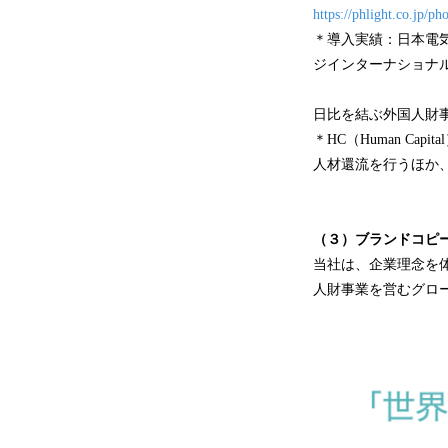
https://phlight.co.jp/pho
＊導入実績：日本電
ジインターナショナ
日比を結ぶ外国人財事業
＊HC（Human C
人材還流を行うほか
（３）ブランドコピー
当社は、企業理念を
人財事業を営むグロ