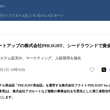
ES
ン
ライフスタイル
ビジネス
グルメ
スポーツ
ートアップの株式会社PHLIGHT、シードラウンドで資
ステム拡充や、マーケティング、人財採用を強化
1月2日 16時50分
い
い
ね
英会話「PHLIGHT英会話」を運営する株式会社フライト/PHLIGHT Inc
！
卓亮)は、株式会社アガルートなど複数の事業会社を引受先とした第三者割当
数
たします。
を
読
み