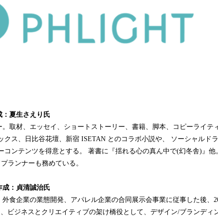
成：夏生さえり氏
ー。取材、エッセイ、ショートストーリー、書籍、脚本、コピーライテ
クス、日比谷花壇、新宿 ISETAN とのコラボ小説や、 ソーシャルドラ
ーコンテンツを得意とする。 著書に『揺れる心の真ん中で(幻冬舎)』他
c.にてプランナーも務めている。
作成：貞清誠治氏
外食企業の業態開発、アパレル企業の合同展示会事業に従事した後、20
し、ビジネスとクリエイティブの架け橋役として、デザイン/ブランディン