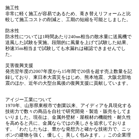
施工性
非常に軽く施工が容易であるため、葺き替えリフォームと比
較して施工コストの削減と、工期の短縮を可能としました。
防水性
防水性については1時間あたり240㎜相当の散水量に送風機で
送風した試験を実施。段階的に風量を上げて試験した結果、
秒速35m相当まで試験しても水漏れは確認できませんでし
た。
災害復興支援
発売翌年度の2007年度から15年間で20倍を超す売上数量を記
録しており、東日本大震災をはじめ、熊本地震、大阪北部地
震のほか、近年の大型台風後の復興支援に貢献しています。
アイジー工業について
1970年、山形県東根市で創業以来、アイディアを具現化する
技術力で数々の商品を自社で研究開発・製造・販売をしてま
いりました。現在は、金属外壁材・屋根材の機能性・耐久性
を高めると共に、金属ならではの美しさを追求しておりま
す。「わたしたちは、豊かな発想力と確かな技術力で、ニッ
ポンの建物を強く、優しく、美しく包みます。」この企業理