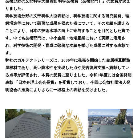
技術分野の文部科学大臣表彰 科学技術賞（技術部門）』の受賞が決ま
み
りました。
込
科学技術分野の文部科学大臣表彰は、科学技術に関する研究開発、理
み
解増進等において顕著な成果を収めた者について、その功績を讃える
中
で
ことにより、日本の技術水準の向上に寄与することを目的とした賞で
す
す。中でも技術部門は、中小企業・地場産業において実際に活用さ
れ、科学技術の開発・育成に顕著な功績を挙げた成果に対する表彰で
す。
弊社のガルテクトシリーズは、2006年に発売を開始した金属横葺断熱
屋根材であり、高い防水性を実現した点や災害復興支援へ貢献してい
る点等が評価され、本賞の受賞に至りました。令和2年度には全国発明
表彰 『日本弁理士会会長賞』を受賞しており、今回は公益社団法人発
明協会の推薦によりさらに一段格上の表彰を受けました。