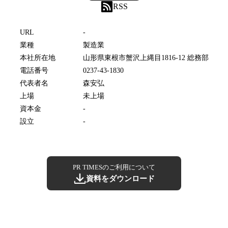
RSS
URL
-
業種
製造業
本社所在地
山形県東根市蟹沢上縄目1816-12 総務部
電話番号
0237-43-1830
代表者名
森安弘
上場
未上場
資本金
-
設立
-
PR TIMESのご利用について
資料をダウンロード