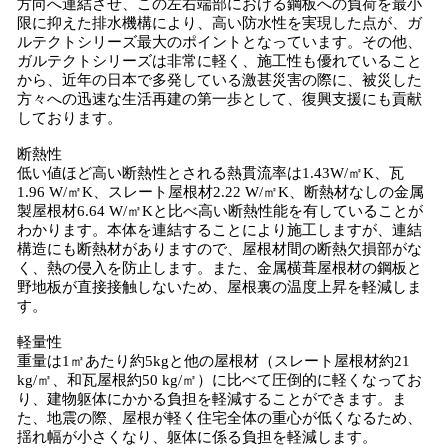
方向へ連結させ、この左右端部における鋼板への負荷を最小
限に抑えた排水機構により、高い防水性を実現した点が、ガ
ルテクトシリーズ最大のポイントとなっています。その他、
ガルテクトシリーズは非常に軽く、施工性も優れていること
から、近年の日本で多発している激甚災害の際に、被災した
方々への迅速な生活再建の第一歩として、復興支援にも貢献
しております。
断熱性
低い値ほど高い断熱性とされる熱貫流率は1.43W/㎡K、瓦
1.96 W/㎡K、スレート屋根材2.22 W/㎡K、断熱材なしの金属
製屋根材6.64 W/㎡Kと比べ高い断熱性能を有していることが
わかります。本体を連結することにより施工しますが、連結
構造にも断熱材がありますので、屋根材間の断熱欠損部がな
く、熱の侵入を防止します。また、金属横葺屋根材の鋼板と
野地板が直接接触しないため、屋根裏の温度上昇を軽減しま
す。
軽量性
重量は1㎡あたり約5kgと他の屋根材（スレート屋根材約21
kg/㎡、和瓦屋根約50 kg/㎡）に比べて圧倒的に軽くなってお
り、建物躯体にかかる負担を軽減することができます。ま
た、地震の際、屋根が軽く住宅全体の重心が低くなるため、
揺れ幅が小さくなり、躯体に係る負担を軽減します。