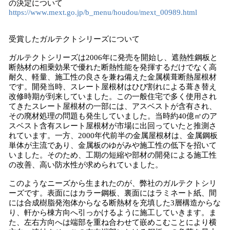
の決定について
https://www.mext.go.jp/b_menu/houdou/mext_00989.html
受賞したガルテクトシリーズについて
ガルテクトシリーズは2006年に発売を開始し、遮熱性鋼板と
断熱材の相乗効果で優れた断熱性能を発揮するだけでなく高
耐久、軽量、施工性の良さを兼ね備えた金属横葺断熱屋根材
です。開発当時、スレート屋根材はひび割れによる葺き替え
改修時期が到来していました。この一般住宅で多く使用され
てきたスレート屋根材の一部には、アスベストが含有され、
その廃材処理の問題も発生していました。当時約40億㎡のア
スベスト含有スレート屋根材が市場に出回っていたと推測さ
れています。一方、2000年代前半の金属屋根材は、金属鋼板
単体が主流であり、金属板のゆがみや施工性の低下を招いて
いました。そのため、工期の短縮や部材の開発による施工性
の改善、高い防水性が求められていました。
このようなニーズから生まれたのが、弊社のガルテクトシリ
ーズです。表面にはカラー鋼板、裏面にはラミネート紙、間
には合成樹脂発泡体からなる断熱材を充填した3層構造からな
り、軒から棟方向へ引っかけるように施工していきます。ま
た、左右方向へは端部を重ね合わせて嵌めこむことにより横