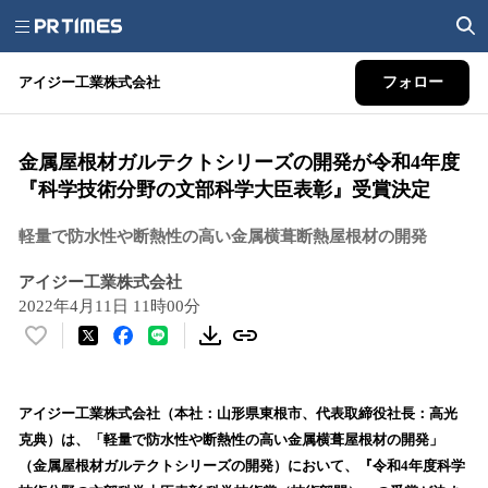
アイジー工業株式会社
フォロー
金属屋根材ガルテクトシリーズの開発が令和4年度
『科学技術分野の文部科学大臣表彰』受賞決定
軽量で防水性や断熱性の高い金属横葺断熱屋根材の開発
アイジー工業株式会社
2022年4月11日 11時00分
い
い
ね
！
アイジー工業株式会社（本社：山形県東根市、代表取締役社長：高光
数
克典）は、「軽量で防水性や断熱性の高い金属横葺屋根材の開発」
を
（金属屋根材ガルテクトシリーズの開発）において、『令和4年度科学
読