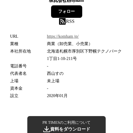
株式会社komham
16
フォロワー
フォロー
RSS
URL
https://komham.jp/
業種
商業（卸売業、小売業）
本社所在地
北海道札幌市厚別区下野幌テクノパーク
1丁目1-10-211号
電話番号
-
代表者名
西山すの
上場
未上場
資本金
-
設立
2020年01月
PR TIMESのご利用について
資料をダウンロード