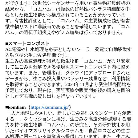
ができます。次世代シーケンサーを用いた微生物群集解析の
結果から、「コムハム」は複数の好熱性バシラス科細菌を中
心とした微生物群から構成されていることが分かっていま
す。有害性評価として、「コムハム」の主要構成細菌が有害
微生物リストに非該当であることを確認しています。「コム
ハム」の遺伝子組換えやゲノム編集は行っておりません。
■スマートコンポスト
AC電源や排水処理を必要としないソーラー発電で自動駆動す
る独立型の生ごみ処理機です。
生ごみの高速処理が得意な微生物群「コムハム」がより安定
して生ごみを分解できる環境をスマートコンポスト内に整え
ています。また、管理者は、クラウドにアップロードされた
データから、生ごみ投入量やバッテリー残量など、利用情報
を取得することができます。2023年11月より受注販売開始を
予定しており、現在は、実証実験や販売開始後の購入を目的
としたデモ機の貸し出しを行なっています。
■komham（
https://komham.jp/
）
「 人と地球にやさしい、新しいごみ処理スタンダードを創造
する。」をミッションに掲げ、生ごみを高速分解/減容する能
力を持つ微生物群「コムハム」の研究と、その研究技術を用
いたバイオマスリサイクルシステムを、食品ロスなどの生ご
み処理に困っている事業者へ提供しています。また、生ごみ