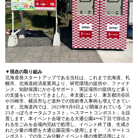
▼現在の取り組み
北海道発スタートアップである当社は、これまで北海道、札
幌市、北海道経済産業局より、研究環境の提供や、ファイナ
ンス、知財保護にかかるサポート、実証場所の提供など多く
の支援をいただいてきました。本支援により、東京都渋谷区
や川崎市、横浜市など道外での技術導入事例も増えてきてい
ます。北海道内では、2023年9月8日より開催されている「20
23さっぽろオータムフェスト」へスマートコンポスト」を設
置します。本イベント会場である大通公園4〜6丁目で排出さ
れる生ごみを会場内完結で処理し、イベント終了後、生成さ
れた少量の堆肥を大通公園花壇へ使用します。「スマートコ
ンポスト」での生ごみ分解とイベント後の堆肥活用により、