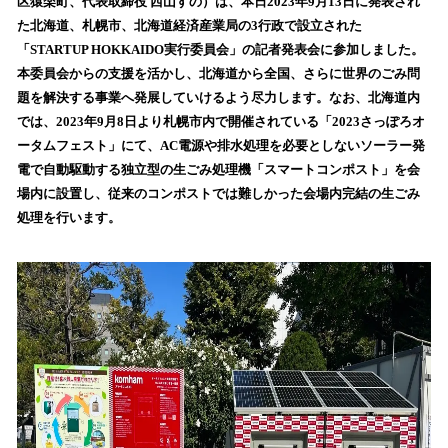
区猿楽町、代表取締役 西山すの）は、本日2023年9月13日に発表され
読
た北海道、札幌市、北海道経済産業局の3行政で設立された
み
「STARTUP HOKKAIDO実行委員会」の記者発表会に参加しました。
込
本委員会からの支援を活かし、北海道から全国、さらに世界のごみ問
み
題を解決する事業へ発展していけるよう尽力します。なお、北海道内
中
で
では、2023年9月8日より札幌市内で開催されている「2023さっぽろオ
す
ータムフェスト」にて、AC電源や排水処理を必要としないソーラー発
電で自動駆動する独立型の生ごみ処理機「スマートコンポスト」を会
場内に設置し、従来のコンポストでは難しかった会場内完結の生ごみ
処理を行います。