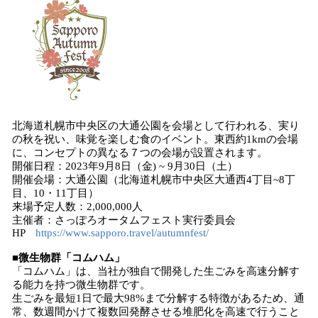
北海道札幌市中央区の大通公園を会場として行われる、実り
の秋を祝い、味覚を楽しむ食のイベント。東西約1kmの会場
に、コンセプトの異なる７つの会場が設置されます。
開催日程：2023年9月8日（金) ~ 9月30日（土）
開催会場：大通公園（北海道札幌市中央区大通西4丁目~8丁
目、10・11丁目）
来場予定人数：2,000,000人
主催者：さっぽろオータムフェスト実行委員会
HP
https://www.sapporo.travel/autumnfest/
■微生物群「コムハム」
「コムハム」は、当社が独自で開発した生ごみを高速分解す
る能力を持つ微生物群です。
生ごみを最短1日で最大98%まで分解する特徴があるため、通
常、数週間かけて複数回発酵させる堆肥化を高速で行うこと