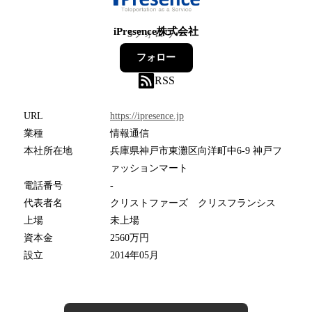
iPresence株式会社
5
フォロワー
フォロー
RSS
URL
https://ipresence.jp
業種
情報通信
本社所在地
兵庫県神戸市東灘区向洋町中6-9 神戸フ
ァッションマート
電話番号
-
代表者名
クリストファーズ クリスフランシス
上場
未上場
資本金
2560万円
設立
2014年05月