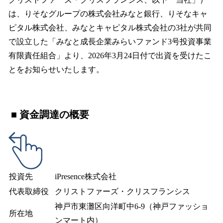
読
み
は、りそなグループの株式会社みなと銀行、りそなキャ
込
ピタル株式会社、みなとキャピタル株式会社の3社が共同
み
で設立した「みなと成長企業みらいファンド3号投資事業
中
で
有限責任組合」より、2026年3月24日付で出資を受けたこ
す
とをお知らせいたします。
■ 資金調達の概要
投資先
iPresence株式会社
代表取締役
クリストファーズ・クリスフランシス
神戸市東灘区向洋町中6-9（神戸ファッショ
所在地
ンマート内）