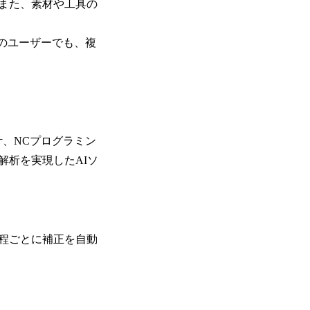
また、素材や工具の
験のユーザーでも、複
計、NCプログラミン
解析を実現したAIソ
程ごとに補正を自動