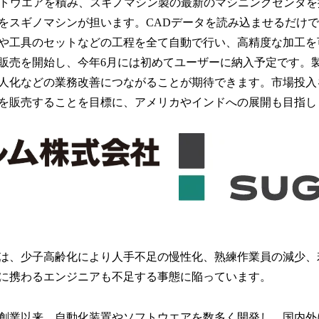
フトウエアを積み、スギノマシン製の最新のマシニングセンタ
み
込
をスギノマシンが担います。CADデータを読み込ませるだけ
み
や工具のセットなどの工程を全て自動で行い、高精度な加工を
中
販売を開始し、今年6月には初めてユーザーに納入予定です。
で
す
人化などの業務改善につながることが期待できます。市場投入を
0台を販売することを目標に、アメリカやインドへの展開も目指
は、少子高齢化により人手不足の慢性化、熟練作業員の減少、
に携わるエンジニアも不足する事態に陥っています。
年の創業以来、自動化装置やソフトウエアを数多く開発し、国内