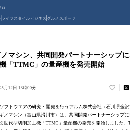
ES
ン
ライフスタイル
ビジネス
グルメ
スポーツ
ギノマシン、共同開発パートナーシップに
機「TTMC」の量産機を発売開始
年5月12日 13時00分
い
い
ね
Iソフトウエアの研究・開発を行うアルム株式会社（石川県金
！
数
ギノマシン（富山県滑川市）は、共同開発パートナーシップに
を
次世代型切削加工機「TTMC」量産機の発売を開始しました。T
読