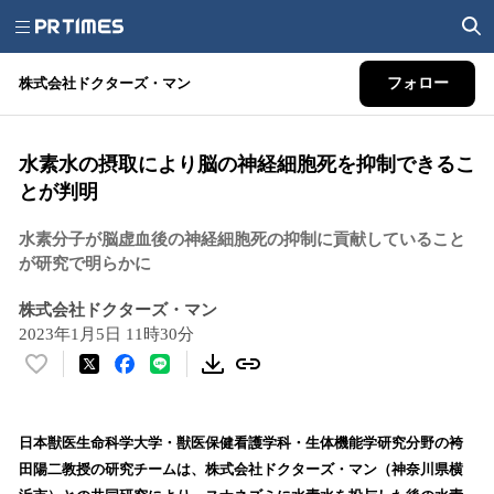
株式会社ドクターズ・マン
フォロー
水素水の摂取により脳の神経細胞死を抑制できるこ
とが判明
水素分子が脳虚血後の神経細胞死の抑制に貢献していること
が研究で明らかに
株式会社ドクターズ・マン
2023年1月5日 11時30分
い
い
ね
！
日本獣医生命科学大学・獣医保健看護学科・生体機能学研究分野の袴
数
田陽二教授の研究チームは、株式会社ドクターズ・マン（神奈川県横
を