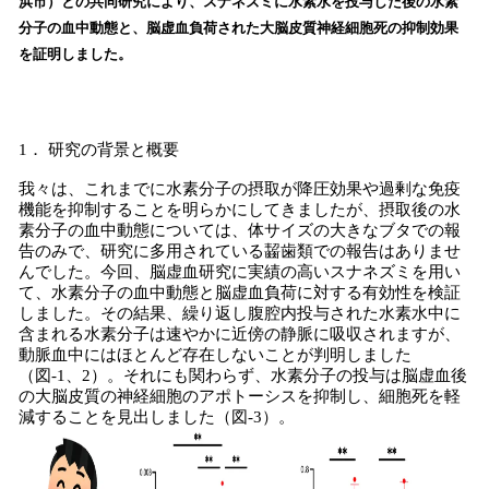
浜市）との共同研究により、スナネズミに水素水を投与した後の水素
読
分子の血中動態と、脳虚血負荷された大脳皮質神経細胞死の抑制効果
み
を証明しました。
込
み
中
で
1． 研究の背景と概要
す
我々は、これまでに水素分子の摂取が降圧効果や過剰な免疫
機能を抑制することを明らかにしてきましたが、摂取後の水
素分子の血中動態については、体サイズの大きなブタでの報
告のみで、研究に多用されている齧歯類での報告はありませ
んでした。今回、脳虚血研究に実績の高いスナネズミを用い
て、水素分子の血中動態と脳虚血負荷に対する有効性を検証
しました。その結果、繰り返し腹腔内投与された水素水中に
含まれる水素分子は速やかに近傍の静脈に吸収されますが、
動脈血中にはほとんど存在しないことが判明しました
（図-1、2）。それにも関わらず、水素分子の投与は脳虚血後
の大脳皮質の神経細胞のアポトーシスを抑制し、細胞死を軽
減することを見出しました（図-3）。