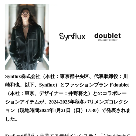
ね
！
数
を
読
み
込
み
中
で
す
Synflux株式会社（本社：東京都中央区、代表取締役：川
崎和也、以下、Synflux）とファッションブランドdoublet
（本社：東京、デザイナー：井野将之）とのコラボレー
ションアイテムが、2024-2025年秋冬パリメンズコレクシ
ョン（現地時間2024年1月21日（日）17:30）で発表されま
した。
Synfluxが開発・実装するデザインシステム「Algorithmic C