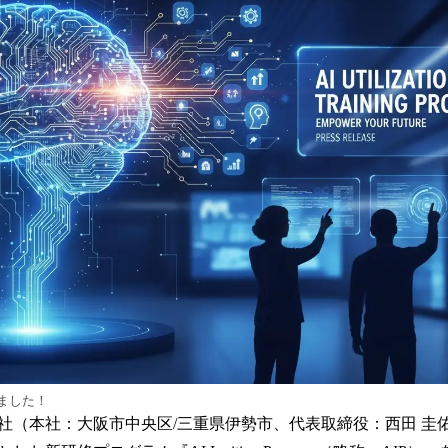
み
込
み
中
で
す
ました！
社（本社：大阪市中央区/三重県伊勢市、代表取締役：西田 圭