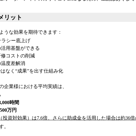
メリット
ような効果を期待できます：
テラシー底上げ
の活用基盤ができる
研修コストの削減
の温度差解消
ではなく“成果”を出す仕組み化
名の企業様における平均実績は、
%
,000時間
500万円
I（投資対効果）は7.6倍、さらに助成金を活用した場合は約36
す。