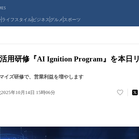
ES
ン
ライフスタイル
ビジネス
グルメ
スポーツ
用研修『AI Ignition Program』を本
マイズ研修で、営業利益を増やします
社
2025年10月14日 15時06分
い
い
ね
！
数
を
読