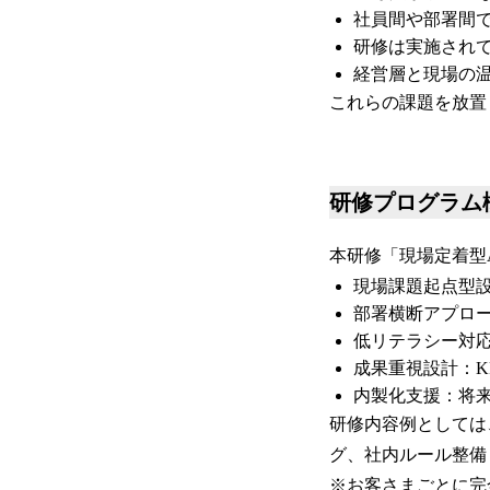
社員間や部署間
研修は実施されて
経営層と現場の
これらの課題を放置
研修プログラム
本研修「現場定着型
現場課題起点型
部署横断アプロ
低リテラシー対応
成果重視設計：K
内製化支援：将
研修内容例としては
グ、社内ルール整備
※お客さまごとに完