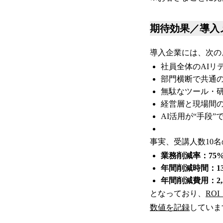
期待効果／導入
導入企業には、次の
社員全体のAIリ
部門横断で共通
無駄なツール・
経営層と現場間
AI活用が“手段”
事実、受講人数10
業務削減率：75
年間削減時間：13
年間削減費用：2,
となっており、
RO
数値を記録
していま