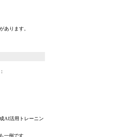
クがあります。
：
成AI活用トレーニン
も一例です