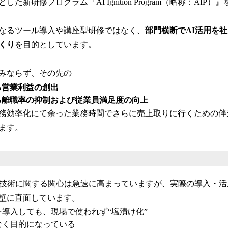
た新研修プログラム『AI Ignition Program（略称：AIP
なるツール導入や講座型研修ではなく、
部門横断でAI活用を
くり
を目的としています。
みならず、その先の
る営業利益の創出
る離職率の抑制および従業員満足度の向上
務効率化にて余った業務時間でさらに売上取りに行くための伴
ます。
ル技術に関する関心は急速に高まっていますが、実際の導入・
壁に直面しています。
を導入しても、現場で使われず“塩漬け化”
なく目的になっている