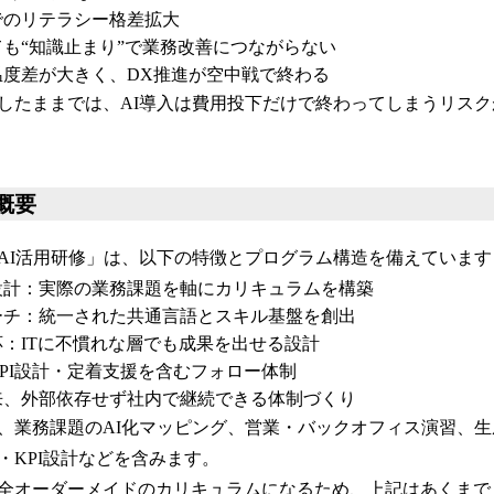
でのリテラシー格差拡大
も“知識止まり”で業務改善につながらない
温度差が大きく、DX推進が空中戦で終わる
したままでは、AI導入は費用投下だけで終わってしまうリス
概要
AI活用研修」は、以下の特徴とプログラム構造を備えています
設計：実際の業務課題を軸にカリキュラムを構築
ーチ：統一された共通言語とスキル基盤を創出
：ITに不慣れな層でも成果を出せる設計
PI設計・定着支援を含むフォロー体制
来、外部依存せず社内で継続できる体制づくり
、業務課題のAI化マッピング、営業・バックオフィス演習、生
・KPI設計などを含みます。
全オーダーメイドのカリキュラムになるため、上記はあくまで