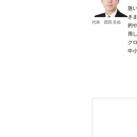
急
き
代表 西田 圭佑
的
用
ク
中