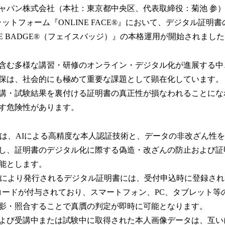
パン株式会社（本社：東京都中央区、代表取締役：菊池 参
ットフォーム『ONLINE FACE®』において、デジタル証明
E BADGE®（フェイスバッジ）』の本格運用が開始されまし
含む多様な講習・研修のオンライン・デジタル化が進展する中
保は、社会的にも極めて重要な課題として顕在化しています。
講・試験結果を裏付ける証明書の真正性が損なわれることにな
す危険性があります。
E®』は、AIによる高精度な本人認証技術と、データの非改ざん性
し、証明書のデジタル化に際する偽造・改ざんの防止および証
能とします。
GE®』により発行されるデジタル証明書には、受付申込時に登録さ
コードが付与されており、スマートフォン、PC、タブレット等
影・照合することで真贋の判定が即時に可能となります。
よび受講中または試験中に取得された本人画像データは、互い