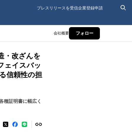
プレスリリースを受信
企業登録申請
会社概要
フォロー
造・改ざんを
（フェイスバッ
える信頼性の担
各種証明書に幅広く