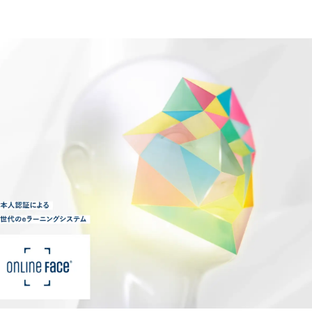
い
ね
！
数
を
読
み
込
み
中
で
す