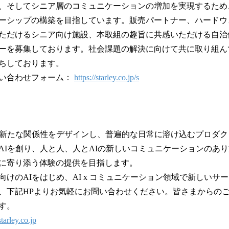
、そしてシニア層のコミュニケーションの増加を実現するため
ーシップの構築を目指しています。販売パートナー、ハードウ
ただけるシニア向け施設、本取組の趣旨に共感いただける自治
ーを募集しております。社会課題の解決に向けて共に取り組ん
ちしております。
い合わせフォーム：
https://starley.co.jp/s
とAIの新たな関係性をデザインし、普遍的な日常に溶け込むプロダ
AIを創り、人と人、人とAIの新しいコミュニケーションのあ
に寄り添う体験の提供を目指します。
向けのAIをはじめ、AI x コミュニケーション領域で新しいサ
、下記HPよりお気軽にお問い合わせください。皆さまからの
す。
starley.co.jp