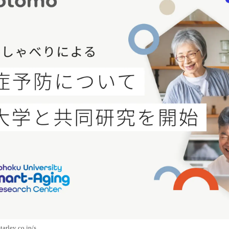
読
み
込
み
中
で
す
ley.co.jp/s