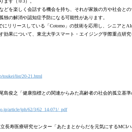
ります（※3）。
などを楽しく会話する機会を持ち、それが家族の方や社会との
孤独の解消や認知症予防になる可能性があります。
yがすでにリリースしている「Cotomo」の技術を応用し、シニアと
す効果について、東北大学スマート・エイジング学際重点研究
/toukei/list/20-21.html
則, 尾島俊之「健康指標との関連からみた高齢者の社会的孤立基
go.jp/article/jph/62/3/62_14-071/_pdf
立長寿医療研究センター「あたまとからだを元気にするMCIハン