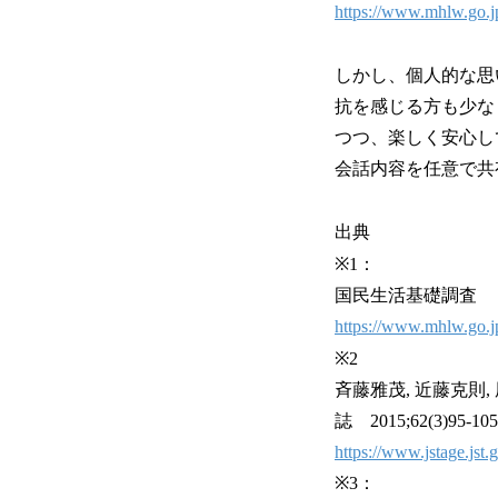
https://www.mhlw.go.j
しかし、個人的な思
抗を感じる方も少な
つつ、楽しく安心し
会話内容を任意で共
出典
※1：
国民生活基礎調査
https://www.mhlw.go.jp
※2
斉藤雅茂, 近藤克
誌 2015;62(3)95-105
https://www.jstage.jst.
※3：