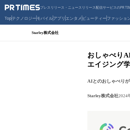
プレスリリース・ニュースリリース配信サービスのPR TIM
Top
テクノロジー
モバイル
アプリ
エンタメ
ビューティー
ファッショ
Starley株式会社
おしゃべりAI
エイジング学
AIとのおしゃべり
Starley株式会社
2024