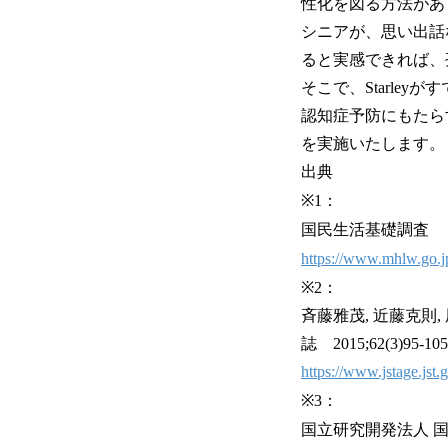
性化を図る方法があ
シニアが、思い出話
ると実感できれば、
そこで、Starle
認知症予防にもたら
を実施いたします。
出典
※1：
国民生活基礎調査
https://www.mhlw.go.jp
※2：
斉藤雅茂, 近藤克
誌 2015;62(3)95-105
https://www.jstage.jst.
※3：
国立研究開発法人 国