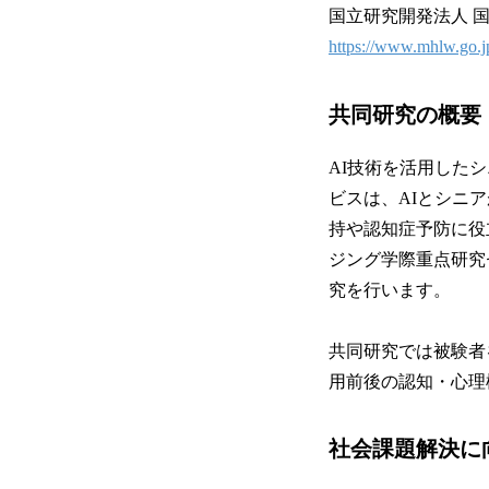
国立研究開発法人 国
https://www.mhlw.go.j
共同研究の概要
AI技術を活用した
ビスは、AIとシニ
持や認知症予防に役
ジング学際重点研究セ
究を行います。
共同研究では被験者
用前後の認知・心理
社会課題解決に