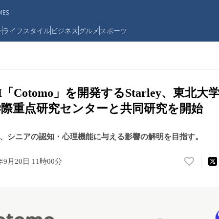
ES
ン
ライフスタイル
ビジネス
グルメ
スポーツ
「Cotomo」を開発するStarley、東北
際重点研究センターと共同研究を開始
が、シニアの認知・心理機能に与える影響の解明を目指す。
年9月20日 11時00分
い
い
ね
！
数
を