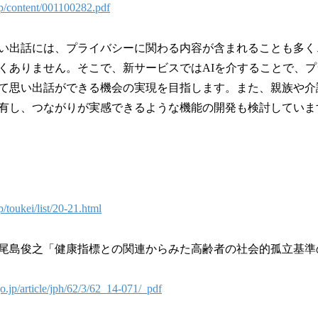
p/content/001100282.pdf
い出話には、プライバシーに関わる内容が含まれることも多く
くありません。そこで、新サービスではAIを介することで、
て思い出話ができる機会の実現を目指します。また、親族や介
有し、つながりが実感できるような機能の開発も検討していま
/toukei/list/20-21.html
則, 尾島俊之「健康指標との関連からみた高齢者の社会的孤立基
go.jp/article/jph/62/3/62_14-071/_pdf