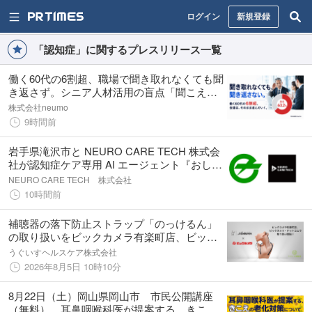
ログイン
新規登録
「認知症」に関するプレスリリース一覧
働く60代の6割超、職場で聞き取れなくても聞
き返さず。シニア人材活用の盲点「聞こえの
支援」、8割弱が必要と回答
株式会社neumo
9時間前
岩手県滝沢市と NEURO CARE TECH 株式会
社が認知症ケア専用 AI エージェント『おしえ
て岡本くん！』の実証実験に向けた連携協定
NEURO CARE TECH 株式会社
を締結
10時間前
補聴器の落下防止ストラップ「のっけるん」
の取り扱いをビックカメラ有楽町店、ビック
カメラ・ドットコムにて開始！
うぐいすヘルスケア株式会社
2026年8月5日 10時10分
8月22日（土）岡山県岡山市 市民公開講座
（無料） 耳鼻咽喉科医が提案する、きこえ