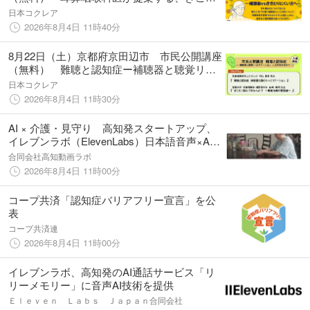
の老化対策について～補聴器でもききとりに
日本コクレア
くい方へ～
2026年8月4日 11時40分
8月22日（土）京都府京田辺市 市民公開講座
（無料） 難聴と認知症ー補聴器と聴覚リハ
ビリテーション、人工内耳を含めてー
日本コクレア
2026年8月4日 11時30分
AI × 介護・見守り 高知発スタートアップ、
イレブンラボ（ElevenLabs）日本語音声×AI
技術で「故人・家族の声」を再現。認知症や
合同会社高知動画ラボ
独居高齢者向けAI通話サービス「リリーメモ
2026年8月4日 11時00分
リー」8月提供開始
コープ共済「認知症バリアフリー宣言」を公
表
コープ共済連
2026年8月4日 11時00分
イレブンラボ、高知発のAI通話サービス「リ
リーメモリー」に音声AI技術を提供
Ｅｌｅｖｅｎ Ｌａｂｓ Ｊａｐａｎ合同会社