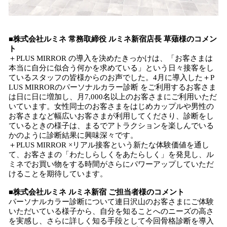
■株式会社ルミネ 常務取締役 ルミネ新宿店長 草薙様のコメン
ト
＋PLUS MIRROR の導入を決めたきっかけは、「お客さまは
本当に自分に似合う何かを求めている」という日々接客をし
ているスタッフの皆様からのお声でした。4月に導入した＋P
LUS MIRRORのパーソナルカラー診断 をご利用するお客さま
は日に日に増加し、月7,000名以上のお客さまにご利用いただ
いています。女性同士のお客さまをはじめカップルや男性の
お客さまなど幅広いお客さまが利用してくださり、診断をし
ているときの様子は、まるでアトラクションを楽しんでいる
かのように診断結果に興味深々です。
＋PLUS MIRROR ×リアル接客という新たな体験価値を通し
て、お客さまの「わたしらしくをあたらしく」を発見し、ル
ミネでお買い物をする時間がさらにパワーアップしていただ
けることを期待しています。
■株式会社ルミネ ルミネ新宿 ご担当者様のコメント
パーソナルカラー診断について連日沢山のお客さまにご体験
いただいている様子から、自分を知ることへのニーズの高さ
を実感し、さらに詳しく知る手段として今回骨格診断を導入