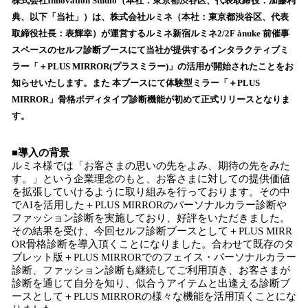
！
株式会社Innovation Studio（本社：東京都渋谷区、代表取締役：加藤利
数
典、以下「当社」）は、株式会社ルミネ（本社：東京都渋谷区、代表
を
取締役社長：表輝幸）が運営するルミネ新宿ルミネ2/2F ànuke 前催事
読
スペースのセルフ診断ブースにて当社が提供するインタラクティブミ
み
ラー「＋PLUS MIRROR(プラスミラー)」の活用が開始されたことをお
込
知らせいたします。また 本ブースにて体験型ミラー「＋PLUS
み
MIRROR」骨格ボディタイプ診断機能が初めて正式リリースとなりま
中
で
す。
す
■導入の背景
ルミネ様では「お客さまの思いの先をよみ、期待の先をみた
す。」という企業理念のもと、お客さまに対しての提供価値
を拡張していけるように取り組みを行っております。その中
でAIを活用した＋PLUS MIRRORのパーソナルカラー診断や
ファッション診断を実施しており、好評をいただきました。
その結果を受け、今回セルフ診断ブースとして＋PLUS MIRR
OR骨格診断を導入頂くことになりました。合わせて既存のタ
ブレット版＋PLUS MIRRORでのフェイス・パーソナルカラー
診断、ファッション診断も継続してご利用頂き、お客さまが
診断を通じて自分を知り、似合うアイテムと出逢える診断ブ
ースとして＋PLUS MIRRORの様々な機能を活用頂くことにな