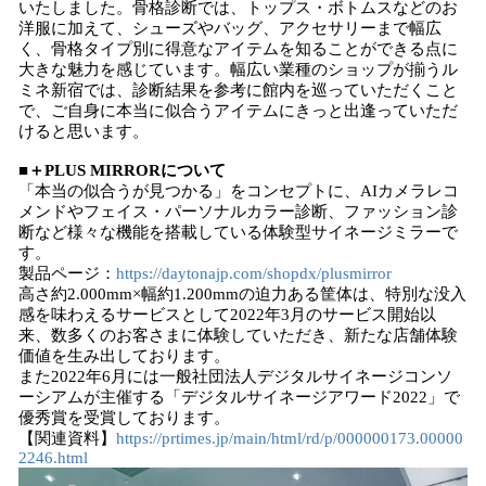
いたしました。骨格診断では、トップス・ボトムスなどのお
洋服に加えて、シューズやバッグ、アクセサリーまで幅広
く、骨格タイプ別に得意なアイテムを知ることができる点に
大きな魅力を感じています。幅広い業種のショップが揃うル
ミネ新宿では、診断結果を参考に館内を巡っていただくこと
で、ご自身に本当に似合うアイテムにきっと出逢っていただ
けると思います。
■＋PLUS MIRRORについて
「本当の似合うが見つかる」をコンセプトに、AIカメラレコ
メンドやフェイス・パーソナルカラー診断、ファッション診
断など様々な機能を搭載している体験型サイネージミラーで
す。
製品ページ：
https://daytonajp.com/shopdx/plusmirror
高さ約2.000mm×幅約1.200mmの迫力ある筐体は、特別な没入
感を味わえるサービスとして2022年3月のサービス開始以
来、数多くのお客さまに体験していただき、新たな店舗体験
価値を生み出しております。
また2022年6月には一般社団法人デジタルサイネージコンソ
ーシアムが主催する「デジタルサイネージアワード2022」で
優秀賞を受賞しております。
【関連資料】
https://prtimes.jp/main/html/rd/p/000000173.00000
2246.html