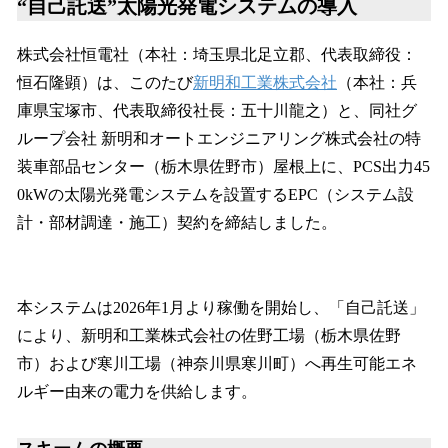
“自己託送”太陽光発電システムの導入
読
み
込
株式会社恒電社（本社：埼玉県北足立郡、代表取締役：
み
恒石隆顕）は、このたび
新明和工業株式会社
（本社：兵
中
で
庫県宝塚市、代表取締役社長：五十川龍之）と、同社グ
す
ループ会社 新明和オートエンジニアリング株式会社の特
装車部品センター（栃木県佐野市）屋根上に、PCS出力45
0kWの太陽光発電システムを設置するEPC（システム設
計・部材調達・施工）契約を締結しました。
本システムは2026年1月より稼働を開始し、「自己託送」
により、新明和工業株式会社の佐野工場（栃木県佐野
市）および寒川工場（神奈川県寒川町）へ再生可能エネ
ルギー由来の電力を供給します。