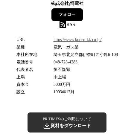
株式会社 恒電社
0
フォロワー
フォロー
RSS
URL
https://www.koden-kk.co.jp/
業種
電気・ガス業
本社所在地
埼玉県北足立郡伊奈町西小針6-108
電話番号
048-728-4283
代表者名
恒石隆顕
上場
未上場
資本金
3000万円
設立
1993年12月
PR TIMESのご利用について
資料をダウンロード