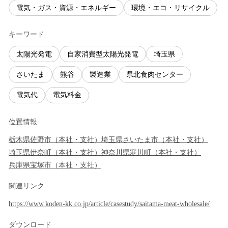
電気・ガス・資源・エネルギー
環境・エコ・リサイクル
キーワード
太陽光発電
自家消費型太陽光発電
埼玉県
さいたま
熊谷
製造業
県北食肉センター
電気代
電気料金
位置情報
栃木県
佐野市
（
本社・支社
）
埼玉県
さいたま市
（
本社・支社
）
埼玉県
伊奈町
（
本社・支社
）
神奈川県
寒川町
（
本社・支社
）
兵庫県
宝塚市
（
本社・支社
）
関連リンク
https://www.koden-kk.co.jp/article/casestudy/saitama-meat-wholesale/
ダウンロード