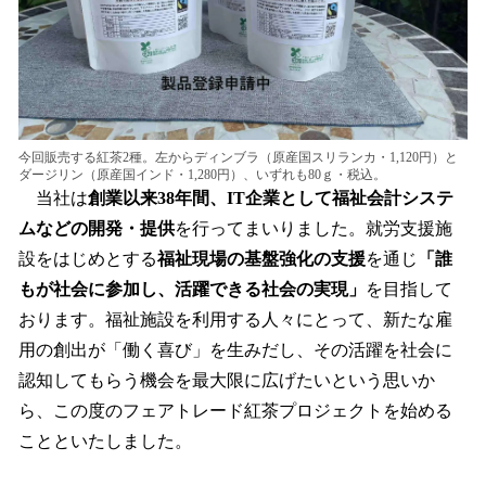
今回販売する紅茶2種。左からディンブラ（原産国スリランカ・1,120円）と
ダージリン（原産国インド・1,280円）、いずれも80ｇ・税込。
当社は
創業以来38年間、IT企業として福祉会計システ
ムなどの開発・提供
を行ってまいりました。就労支援施
設をはじめとする
福祉現場の基盤強化の支援
を通じ
「誰
もが社会に参加し、活躍できる社会の実現」
を目指して
おります。福祉施設を利用する人々にとって、新たな雇
用の創出が「働く喜び」を生みだし、その活躍を社会に
認知してもらう機会を最大限に広げたいという思いか
ら、この度のフェアトレード紅茶プロジェクトを始める
ことといたしました。