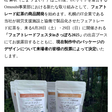
を
Omusubi事業部における新たな取り組みとして、
フェアト
読
み
レード紅茶の商品開発
を始めます。札幌のIT企業である
込
当社が就労支援施設と協働で製品化させたフェアトレー
み
ド紅茶を、来る6月28日（土）・29日（日）に開催される
中
で
「フェアトレードフェスタinさっぽろ2025」
の出店ブース
す
にてお披露目するとともに、
現在制作中のパッケージの
デザインについて来場者の皆様の投票によって決定
いた
します。