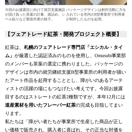
今回のお披露目に向けて就労支援施設
パッケージデザインは創作活動に力を
が請け負った茶葉の計量、袋詰め、シ
入れている市内のB型事業所で利用者
ール貼りなど製造作業の様子。
が制作したものを起用。
【フェアトレード紅茶・開発プロジェクト概要】
紅茶は、
札幌のフェアトレード専門店「エシカル・タイ
ム」
が厳選した認証済みのものを使用し、Omusubi事業部
のメンバーも茶葉の選定に携わりました。パッケージの
デザインは市内の就労継続支援B型事業所の利用者が描い
たアート作品を起用することとし、障がいのあるアーテ
ィストの活躍の場にもつなげたい考えです。今回お披露
目するのはストレートの紅茶2種類ですが、本年12月には
道産素材を用いたフレーバー紅茶
の完成も目指してまい
ります。
私たちは「障がい者たちが事業所で生産した商品が正し
い価格で販売され、購入者に喜ばれ、その正当な対価を