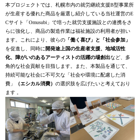
本プロジェクトでは、札幌市内の就労継続支援B型事業所
が生産する優れた商品を厳選し紹介している当社運営のE
Cサイト「Omusubi」で培った就労支援施設との連携をさ
らに強化し、商品の製造作業は福祉施設の利用者が担い
ます。これにより、彼らの
「働く喜び」と「社会参加」
を促進し、同時に
開発途上国の生産者支援、地域活性
化、障がいのあるアーティストの活躍の場創出
など、多
角的な社会貢献を目指します。また、本製品を通じて、
持続可能な社会に不可欠な「社会や環境に配慮した消
費」
（エシカル消費）
の選択肢を広げたいと考えており
ます 。