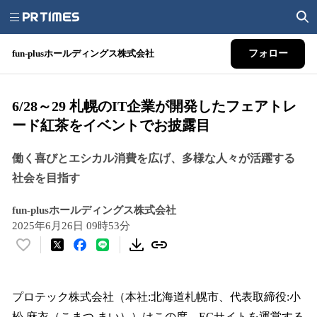
fun-plusホールディングス株式会社
フォロー
6/28～29 札幌のIT企業が開発したフェアトレ
ード紅茶をイベントでお披露目
働く喜びとエシカル消費を広げ、多様な人々が活躍する
社会を目指す
fun-plusホールディングス株式会社
2025年6月26日 09時53分
い
い
ね
！
プロテック株式会社（本社:北海道札幌市、代表取締役:小
数
松 麻衣（こまつ まい））はこの度、ECサイトを運営する