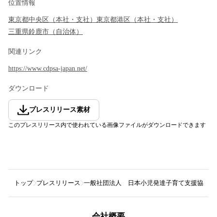
位置情報
東京都
中央区
（
本社・支社
）
東京都
港区
（
本社・支社
）
三重県
鈴鹿市
（
自治体
）
関連リンク
https://www.cdpsa-japan.net/
ダウンロード
プレスリリース素材
このプレスリリース内で使われている画像ファイルがダウンロードできます
トップ
プレスリリース
一般社団法人 日本小児発達子育て支援協会
会社概要