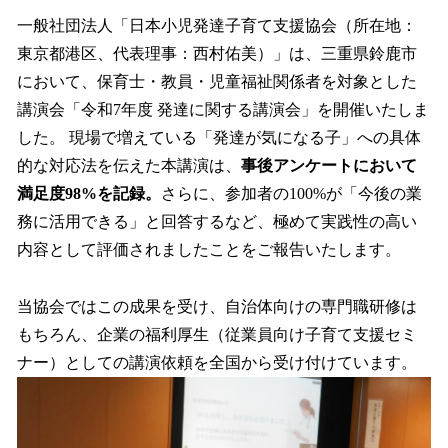
ね
！
一般社団法人「日本小児発達子育て支援協会（所在地：
数
東京都港区、代表理事：西村佑美）」は、三重県鈴鹿市
を
において、保育士・教員・児童福祉関係者を対象とした
読
み
講演会「令和7年度 発達に関する講演会」を開催いたしま
込
した。 現場で増えている「発達が気になる子」への具体
み
的な対応法を伝えた本講演は、
事後アンケートにおいて
中
で
満足度98%を記録。
さらに、参加者の100%が「今後の業
す
務に活用できる」と回答するなど、極めて実践性の高い
内容として評価されましたことをご報告いたします。
当協会ではこの成果を受け、自治体向けの専門職研修は
もちろん、企業の福利厚生（従業員向け子育て支援セミ
ナー）としての講演依頼を全国から受け付けています。