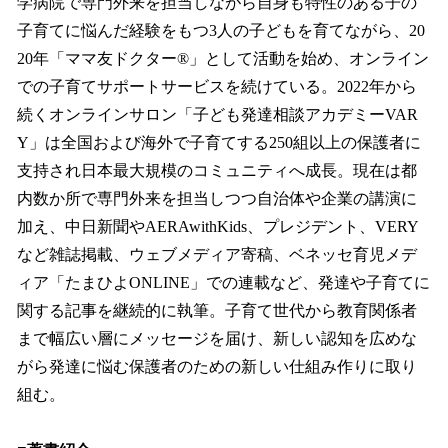
学病院で専門外来を担当しながら自身も特性のある子の
子育てに悩んだ経験をもつ3人の子どもを育てながら、20
20年「ママ友ドクター®」として活動を始め、オンライン
での子育てサポートサービスを続けている。2022年から
続くオンラインサロン「子ども発達相談アカデミーVAR
Y」は全国および海外で子育てする250組以上の保護者に
支持され日本最大規模のコミュニティへ成長。現在は都
内数か所で専門外来を担当しつつ自治体や企業の講演に
加え、中日新聞やAERAwithKids、プレジデント、VERY
など雑誌掲載、ウェブメディア寄稿、ベネッセ育児メデ
ィア「たまひよONLINE」での連載など、発達や子育てに
関する記事を継続的に執筆。子育て世代から教育関係者
まで幅広い層にメッセージを届け、新しい認知を広めな
がら発達に悩む保護者のための新しい仕組み作りに取り
組む。