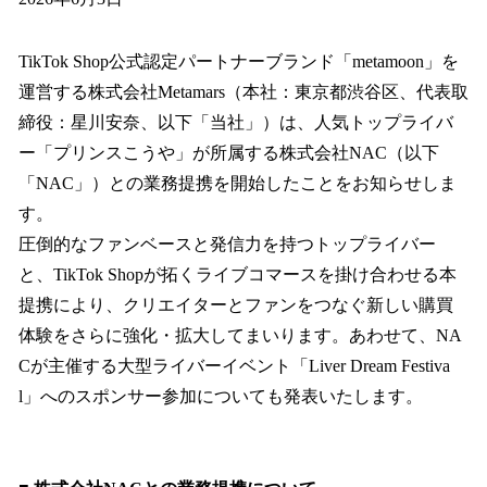
数
を
TikTok Shop公式認定パートナーブランド「metamoon」を
読
み
運営する株式会社Metamars（本社：東京都渋谷区、代表取
込
締役：星川安奈、以下「当社」）は、人気トップライバ
み
ー「プリンスこうや」が所属する株式会社NAC（以下
中
で
「NAC」）との業務提携を開始したことをお知らせしま
す
す。
圧倒的なファンベースと発信力を持つトップライバー
と、TikTok Shopが拓くライブコマースを掛け合わせる本
提携により、クリエイターとファンをつなぐ新しい購買
体験をさらに強化・拡大してまいります。あわせて、NA
Cが主催する大型ライバーイベント「Liver Dream Festiva
l」へのスポンサー参加についても発表いたします。