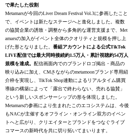
で果たした役割
Metamarsが今回のLiver Dream Festival Vol.3に参画したこと
で、イベントは新たなステージへと進化しました。複数
の協賛企業の誘致・調整から多角的な運営支援まで、Met
amarsの加入がイベント全体のクオリティと規模を押し上
げた形となりました。
番組アカウントによる公式TikTok
LIVE配信では最大同時接続約1.5万人・累計視聴約54万人
規模を達成。
配信画面内でのブランドロゴ掲出・商品の
映り込みに加え、CMさながらのmetamoonブランド専用紹
介枠を実現し、TikTok Shop連動によるリアルタイム購買
導線の構築によって「露出で終わらない、売れる協賛」
という新しいスポンサーシップの形を体現しました。
Metamarsの参画により生まれたこのエコシステムは、今後
もNACが主催するオフライン・オンライン双方のイベン
トへと広がり、クリエイターとブランドをつなぐライブ
コマースの新時代を共に切り拓いてまいります。