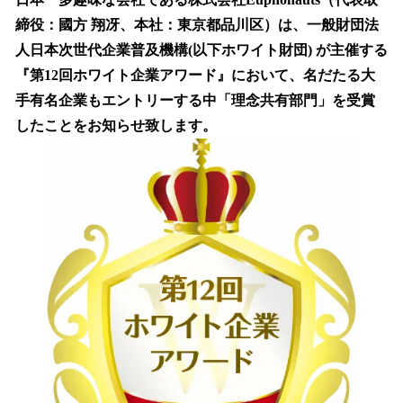
数
締役：國方 翔冴、本社：東京都品川区）は、一般財団法
を
人日本次世代企業普及機構(以下ホワイト財団) が主催する
読
み
『第12回ホワイト企業アワード』において、名だたる大
込
手有名企業もエントリーする中「理念共有部門」を受賞
み
したことをお知らせ致します。
中
で
す