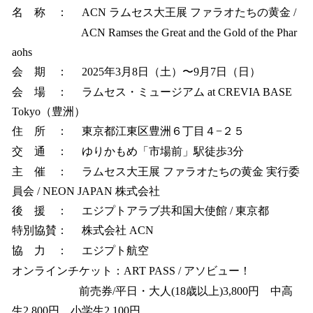
名 称 ： ACN ラムセス大王展 ファラオたちの黄金 /
ACN Ramses the Great and the Gold of the Phar
aohs
会 期 ： 2025年3月8日（土）〜9月7日（日）
会 場 ： ラムセス・ミュージアム at CREVIA BASE
Tokyo（豊洲）
住 所 ： 東京都江東区豊洲６丁目４−２５
交 通 ： ゆりかもめ「市場前」駅徒歩3分
主 催 ： ラムセス大王展 ファラオたちの黄金 実行委
員会 / NEON JAPAN 株式会社
後 援 ： エジプトアラブ共和国大使館 / 東京都
特別協賛： 株式会社 ACN
協 力 ： エジプト航空
オンラインチケット：ART PASS / アソビュー！
前売券/平日・大人(18歳以上)3,800円 中高
生2,800円、小学生2,100円