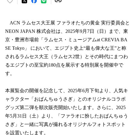
い
い
ね
！
ACN ラムセス大王展 ファラオたちの黄金 実行委員会と
数
NEON JAPAN 株式会社は、2025年9月7日（日）まで、東
を
京・豊洲市場前「ラムセス・ミュージアムat CREVIA BA
読
み
SE Tokyo」 において、エジプト史上“最も偉大な王”と称
込
されるラムセス大王（ラムセス2世）とその時代にまつわ
み
るエジプトの至宝約180点を展示する特別展を開催中で
中
で
す。
す
本展覧会の開催を記念して、2025年6月下旬より、人気キ
ャラクター「おぱんちゅうさぎ」とのオリジナルコラボ
グッズ第二弾を順次販売開始いたします。さらに、2025
年5月31日（土）より、「ファラオに扮したおぱんちゅう
さぎ」と一緒に写真が撮れるオリジナルフォトスポット
を設置いたします。