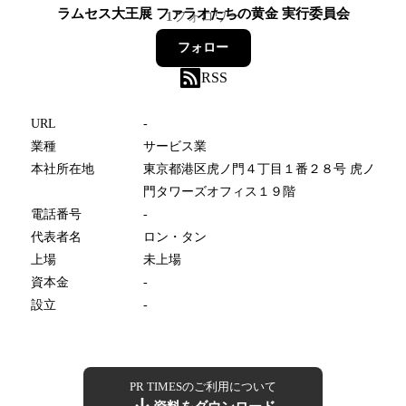
ラムセス大王展 ファラオたちの黄金 実行委員会
1
フォロワー
フォロー
RSS
URL
-
業種
サービス業
本社所在地
東京都港区虎ノ門４丁目１番２８号 虎ノ
門タワーズオフィス１９階
電話番号
-
代表者名
ロン・タン
上場
未上場
資本金
-
設立
-
PR TIMESのご利用について