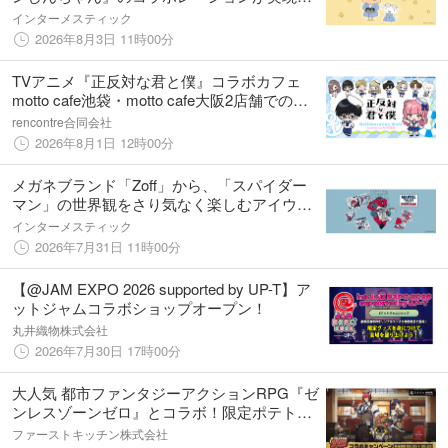
アニメに登場するキャラクターをモチーフに
インターメスティック
した「Zoff｜クレヨンしんちゃん」が発売決
2026年8月3日 11時00分
定
TVアニメ『正反対な君と僕』コラボカフェ
motto cafe池袋・motto cafe大阪2店舗でのコ
ラボメニューと描き起こしコラボグッズのラ
rencontre合同会社
インナップが公開！
2026年8月1日 12時00分
メガネブランド「Zoff」から、「スパイダー
マン」の世界観をさり気なく楽しむアイウェ
アコレクション「MARVEL COLLECTION
インターメスティック
SPIDER-MAN」第3弾が登場
2026年7月31日 11時00分
【@JAM EXPO 2026 supported by UP-T】ア
ットジャムコラボショップオープン！
丸井織物株式会社
2026年7月30日 17時00分
大人気 都市ファンタジーアクションRPG『ゼ
ンレスゾーンゼロ』とコラボ！限定ポテトフ
レーバー「味覚満点BBQスペアリブ味」登
ファーストキッチン株式会社