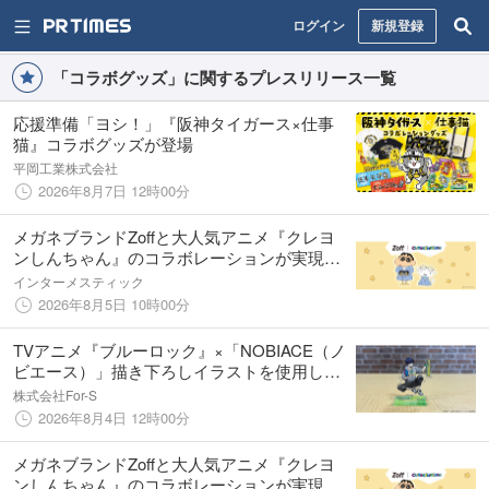
ログイン
新規登録
「コラボグッズ」に関するプレスリリース一覧
応援準備「ヨシ！」『阪神タイガース×仕事
猫』コラボグッズが登場
平岡工業株式会社
2026年8月7日 12時00分
メガネブランドZoffと大人気アニメ『クレヨ
ンしんちゃん』のコラボレーションが実現
しんちゃんやシロ、チョコビ、ぶりぶりざえ
インターメスティック
もんなどをモチーフにした「Zoff｜クレヨン
2026年8月5日 10時00分
しんちゃん」が登場
TVアニメ『ブルーロック』×「NOBIACE（ノ
ビエース）」描き下ろしイラストを使用した
オリジナルグッズの受注販売を開始！
株式会社For-S
2026年8月4日 12時00分
メガネブランドZoffと大人気アニメ『クレヨ
ンしんちゃん』のコラボレーションが実現