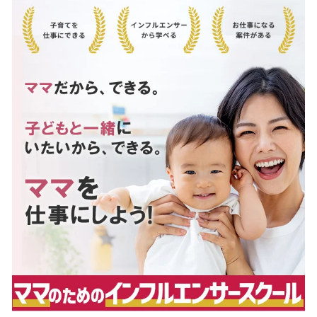
数
を
読
み
込
み
中
で
す