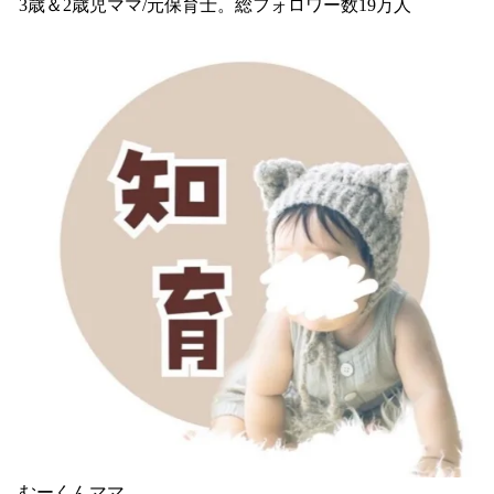
3歳＆2歳児ママ/元保育士。総フォロワー数19万人
むーくんママ