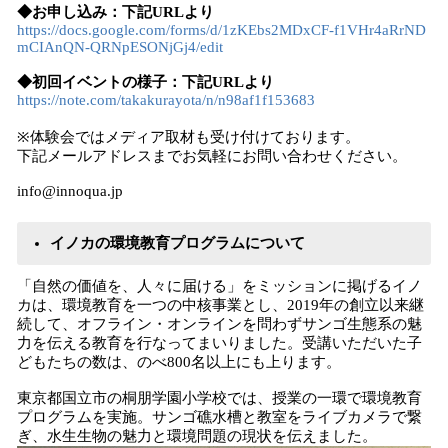
◆お申し込み：下記URLより
https://docs.google.com/forms/d/1zKEbs2MDxCF-f1VHr4aRrND
mCIAnQN-QRNpESONjGj4/edit
◆初回イベントの様子：下記URLより
https://note.com/takakurayota/n/n98af1f153683
※体験会ではメディア取材も受け付けております。
下記メールアドレスまでお気軽にお問い合わせください。
info@innoqua.jp
イノカの環境教育プログラムについて
「自然の価値を、人々に届ける」をミッションに掲げるイノ
カは、環境教育を一つの中核事業とし、2019年の創立以来継
続して、オフライン・オンラインを問わずサンゴ生態系の魅
力を伝える教育を行なってまいりました。受講いただいた子
どもたちの数は、のべ800名以上にも上ります。
東京都国立市の桐朋学園小学校では、授業の一環で環境教育
プログラムを実施。サンゴ礁水槽と教室をライブカメラで繋
ぎ、水生生物の魅力と環境問題の現状を伝えました。