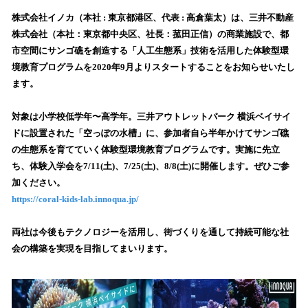
ね
！
株式会社イノカ（本社 : 東京都港区、代表 : ⾼倉葉太）は、三井不動産
数
株式会社（本社：東京都中央区、社長：菰田正信）の商業施設で、都
を
市空間にサンゴ礁を創造する「人工生態系」技術を活用した体験型環
読
境教育プログラムを2020年9月よりスタートすることをお知らせいたし
み
ます。
込
み
対象は小学校低学年〜高学年。三井アウトレットパーク 横浜ベイサイ
中
で
ドに設置された「空っぽの水槽」に、参加者自ら半年かけてサンゴ礁
す
の生態系を育てていく体験型環境教育プログラムです。実施に先立
ち、体験入学会を7/11(土)、7/25(土)、8/8(土)に開催します。ぜひご参
加ください。
https://coral-kids-lab.innoqua.jp/
両社は今後もテクノロジーを活用し、街づくりを通して持続可能な社
会の構築を実現を目指してまいります。