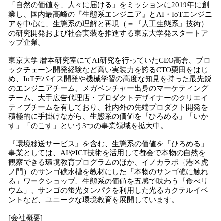
「自然の価値を、人々に届ける」をミッションに2019年に創
業し、国内最高峰の『生態系エンジニア』とAI・IoTエンジニ
アを中心に、生態系の理解と再現（＝『人工生態系』技術）
の研究開発および社会実装を推進する東京大学発スタートア
ップ企業。
東京大学 暦本研究室にてAI研究を行っていたCEO高倉、ブロ
ックチェーン開発経験など高い実装力を誇るCTO栗田をはじ
め、IoTデバイス開発や機械学習の高度な知見を持った最先鋭
のエンジニアチーム、メガベンチャー出身のマーケティング
チーム、大手広告代理店・プロダクトデザイナーのクリエイ
ティブチームを有しており、社内外の先端プロダクト開発を
積極的に手掛けながら、生態系の価値を「ひろめる」「いか
す」「のこす」という3つの事業領域を拡大中。
『環境移送サービス』を含む、生態系の価値を「ひろめる」
事業としては、AIやICT技術を活用して都会で本物の自然を
観察できる環境教育プログラムのほか、イノカラボ（港区虎
ノ門）のサンゴ礁水槽を教材にした「本物のサンゴ礁に触れ
る」ワークショップ、生態系の価値を五感で味わう「食べリ
ウム」、サンゴの蛍光タンパクを利用した光るカクテルイベ
ントなど、ユニークな環境教育を展開しています。
[会社概要]