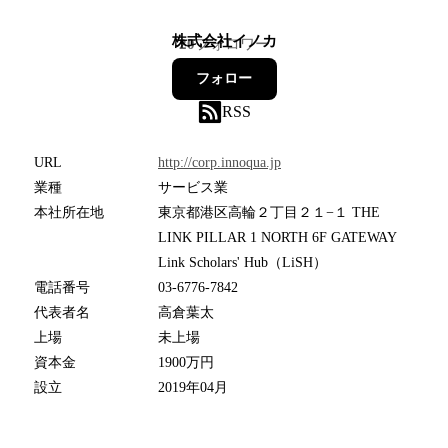
株式会社イノカ
20
フォロワー
フォロー
RSS
URL
http://corp.innoqua.jp
業種
サービス業
本社所在地
東京都港区高輪２丁目２１−１ THE
LINK PILLAR 1 NORTH 6F GATEWAY
Link Scholars' Hub（LiSH）
電話番号
03-6776-7842
代表者名
高倉葉太
上場
未上場
資本金
1900万円
設立
2019年04月