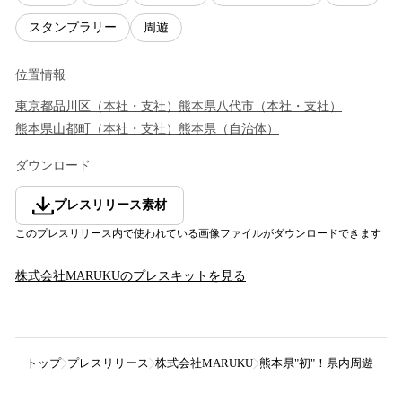
スタンプラリー
周遊
位置情報
東京都
品川区
（
本社・支社
）
熊本県
八代市
（
本社・支社
）
熊本県
山都町
（
本社・支社
）
熊本県
（
自治体
）
ダウンロード
プレスリリース素材
このプレスリリース内で使われている画像ファイルがダウンロードできます
株式会社MARUKU
のプレスキットを見る
トップ
プレスリリース
株式会社MARUKU
熊本県"初"！県内周遊・