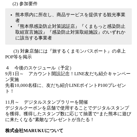
(2) 参加要件
​熊本県内に所在し、商品サービスを提供する観光事業
者
『熊本県感染防止対策認証店』『くまもっと感染防止
取組宣言施設』『感染防止対策取組施設』のいずれか
に該当する事業者
(3) 対象店舗には『旅するくまモンパスポート』の卓上
POP等を掲示
４ 今後のスケジュール（予定）
9月1日～ アカウント開設記念！LINE友だち紹介キャンペー
ン実施
先着10,000名様に、友だち紹介LINEポイントP100プレゼン
ト！
11月～ デジタルスタンプラリーを開催
デジタルクーポンを店舗で使用することでデジタルスタンプ
を獲得。獲得したスタンプ数に応じて抽選で“また熊本に遊び
に来たくなる”素敵なプレゼントが当たる！
株式会社MARUKUについて