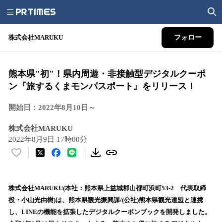
株式会社MARUKU
フォロー
熊本県"初"！県内周遊・非接触型デジタルクーポ
ン『旅するくまモンパスポート』をリリース！
開始日：2022年8月10日～
株式会社MARUKU
2022年8月9日 17時00分
い
い
ね
！
株式会社MARUKU(本社：熊本県上益城郡山都町浜町53-2 代表取締
数
役・小山光由樹)は、熊本県観光振興課/(公社)熊本県観光連盟と連携
を
し、LINEの機能を拡張したデジタルクーポンブックを開発しました。
読