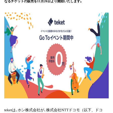
なるチケットの販売を11月26日より開始いたします｡
読
み
込
み
中
で
す
teketは､ホン株式会社が､株式会社NTTドコモ（以下、ドコ