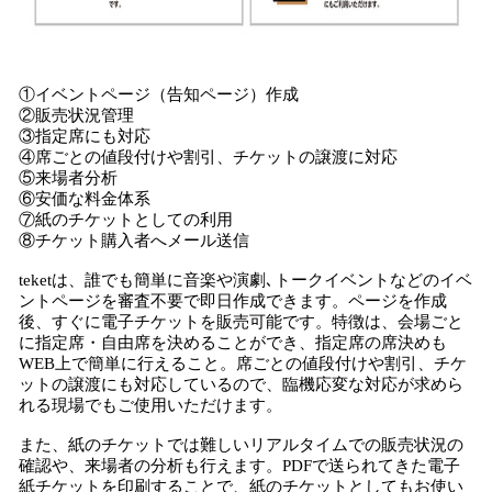
①イベントページ（告知ページ）作成
②販売状況管理
③指定席にも対応
④席ごとの値段付けや割引、チケットの譲渡に対応
⑤来場者分析
⑥安価な料金体系
⑦紙のチケットとしての利用
⑧チケット購入者へメール送信
teketは、誰でも簡単に音楽や演劇､トークイベントなどのイベ
ントページを審査不要で即日作成できます。ページを作成
後、すぐに電子チケットを販売可能です。特徴は、会場ごと
に指定席・自由席を決めることができ、指定席の席決めも
WEB上で簡単に行えること。席ごとの値段付けや割引、チケ
ットの譲渡にも対応しているので、臨機応変な対応が求めら
れる現場でもご使用いただけます。
また、紙のチケットでは難しいリアルタイムでの販売状況の
確認や、来場者の分析も行えます。PDFで送られてきた電子
紙チケットを印刷することで、紙のチケットとしてもお使い